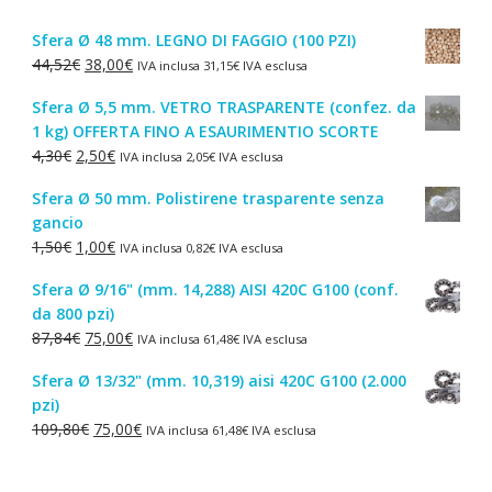
Sfera Ø 48 mm. LEGNO DI FAGGIO (100 PZI)
Il
Il
44,52
€
38,00
€
IVA inclusa
31,15
€
IVA esclusa
prezzo
prezzo
Sfera Ø 5,5 mm. VETRO TRASPARENTE (confez. da
originale
attuale
1 kg) OFFERTA FINO A ESAURIMENTIO SCORTE
era:
è:
Il
Il
4,30
€
2,50
€
IVA inclusa
2,05
€
IVA esclusa
44,52€.
38,00€.
prezzo
prezzo
Sfera Ø 50 mm. Polistirene trasparente senza
originale
attuale
gancio
era:
è:
Il
Il
1,50
€
1,00
€
IVA inclusa
0,82
€
IVA esclusa
4,30€.
2,50€.
prezzo
prezzo
Sfera Ø 9/16" (mm. 14,288) AISI 420C G100 (conf.
originale
attuale
da 800 pzi)
era:
è:
Il
Il
87,84
€
75,00
€
IVA inclusa
61,48
€
IVA esclusa
1,50€.
1,00€.
prezzo
prezzo
Sfera Ø 13/32" (mm. 10,319) aisi 420C G100 (2.000
originale
attuale
pzi)
era:
è:
Il
Il
109,80
€
75,00
€
IVA inclusa
61,48
€
IVA esclusa
87,84€.
75,00€.
prezzo
prezzo
originale
attuale