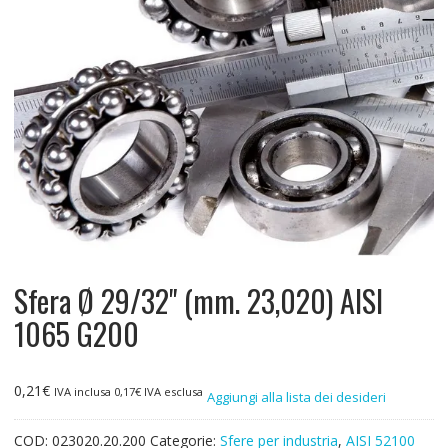
Sfera Ø 29/32" (mm. 23,020) AISI
1065 G200
0,21
€
IVA inclusa
0,17
€
IVA esclusa
Aggiungi alla lista dei desideri
COD:
023020.20.200
Categorie:
Sfere per industria
,
AISI 52100