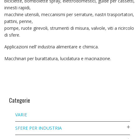
biciclette, bombolette spray, elettrodomestici, guide per cassetti,
innesti rapidi,
macchine utensili, meccanismi per serrature, nastri trasportatori,
pattini, penne,
pompe, ruote girevoli, strumenti di misura, valvole, viti a ricircolo
di sfere.
Applicazioni nell’ industria alimentare e chimica.
Macchinari per burattatura, lucidatura e macinazione.
Categorie
VARIE
SFERE PER INDUSTRIA