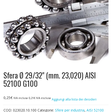
Sfera Ø 29/32" (mm. 23,020) AISI
52100 G100
0,25
€
IVA inclusa
0,21
€
IVA esclusa
Aggiungi alla lista dei desideri
COD:
023020.10.100
Categorie:
Sfere per industria
,
AISI 52100