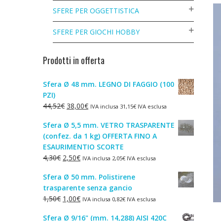
SFERE PER OGGETTISTICA
SFERE PER GIOCHI HOBBY
Prodotti in offerta
Sfera Ø 48 mm. LEGNO DI FAGGIO (100
PZI)
Il
Il
44,52
€
38,00
€
IVA inclusa
31,15
€
IVA esclusa
prezzo
prezzo
Sfera Ø 5,5 mm. VETRO TRASPARENTE
originale
attuale
(confez. da 1 kg) OFFERTA FINO A
era:
è:
ESAURIMENTIO SCORTE
44,52€.
38,00€.
Il
Il
4,30
€
2,50
€
IVA inclusa
2,05
€
IVA esclusa
prezzo
prezzo
Sfera Ø 50 mm. Polistirene
originale
attuale
trasparente senza gancio
era:
è:
Il
Il
1,50
€
1,00
€
IVA inclusa
0,82
€
IVA esclusa
4,30€.
2,50€.
prezzo
prezzo
Sfera Ø 9/16" (mm. 14,288) AISI 420C
originale
attuale