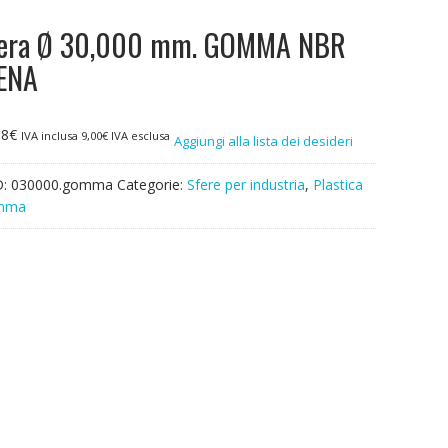
era Ø 30,000 mm. GOMMA NBR
ENA
98
€
IVA inclusa
9,00
€
IVA esclusa
Aggiungi alla lista dei desideri
D:
030000.gomma
Categorie:
Sfere per industria
,
Plastica
mma