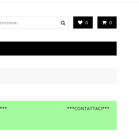
0
0
***
***CONTATTACI***