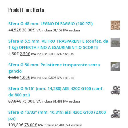
Prodotti in offerta
Sfera Ø 48 mm. LEGNO DI FAGGIO (100 PZI)
Il
Il
44,52
€
38,00
€
IVA inclusa
31,15
€
IVA esclusa
prezzo
prezzo
Sfera Ø 5,5 mm. VETRO TRASPARENTE (confez. da
originale
attuale
1 kg) OFFERTA FINO A ESAURIMENTIO SCORTE
era:
è:
Il
Il
4,30
€
2,50
€
IVA inclusa
2,05
€
IVA esclusa
44,52€.
38,00€.
prezzo
prezzo
Sfera Ø 50 mm. Polistirene trasparente senza
originale
attuale
gancio
era:
è:
Il
Il
1,50
€
1,00
€
IVA inclusa
0,82
€
IVA esclusa
4,30€.
2,50€.
prezzo
prezzo
Sfera Ø 9/16" (mm. 14,288) AISI 420C G100 (conf.
originale
attuale
da 800 pzi)
era:
è:
Il
Il
87,84
€
75,00
€
IVA inclusa
61,48
€
IVA esclusa
1,50€.
1,00€.
prezzo
prezzo
Sfera Ø 13/32" (mm. 10,319) aisi 420C G100 (2.000
originale
attuale
pzi)
era:
è:
Il
Il
109,80
€
75,00
€
IVA inclusa
61,48
€
IVA esclusa
87,84€.
75,00€.