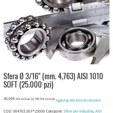
Sfera Ø 3/16" (mm. 4,763) AISI 1010
SOFT (25.000 pzi)
40,00
€
IVA inclusa
32,79
€
IVA esclusa
Aggiungi alla lista dei desideri
COD:
004763.30.F*25000
Categorie:
Sfere per industria
,
AISI