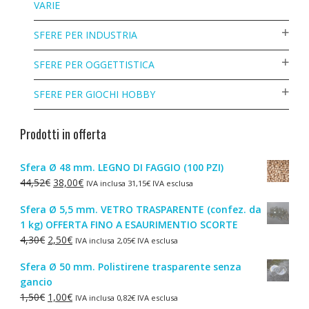
VARIE
SFERE PER INDUSTRIA
SFERE PER OGGETTISTICA
SFERE PER GIOCHI HOBBY
Prodotti in offerta
Sfera Ø 48 mm. LEGNO DI FAGGIO (100 PZI)
Il
Il
44,52
€
38,00
€
IVA inclusa
31,15
€
IVA esclusa
prezzo
prezzo
Sfera Ø 5,5 mm. VETRO TRASPARENTE (confez. da
originale
attuale
1 kg) OFFERTA FINO A ESAURIMENTIO SCORTE
era:
è:
Il
Il
4,30
€
2,50
€
IVA inclusa
2,05
€
IVA esclusa
44,52€.
38,00€.
prezzo
prezzo
Sfera Ø 50 mm. Polistirene trasparente senza
originale
attuale
gancio
era:
è:
Il
Il
1,50
€
1,00
€
IVA inclusa
0,82
€
IVA esclusa
4,30€.
2,50€.