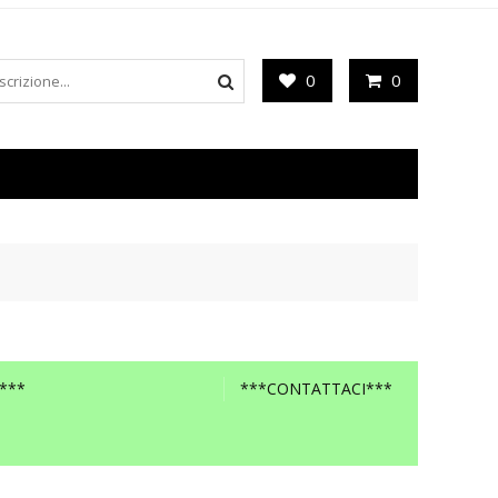
0
0
***
***CONTATTACI***