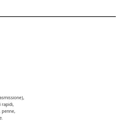
rasmissione),
 rapidi,
, penne,
e.