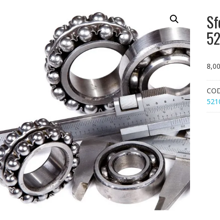
Sf
52
8,0
CO
521