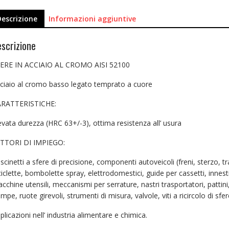
Descrizione
Informazioni aggiuntive
scrizione
ERE IN ACCIAIO AL CROMO AISI 52100
ciaio al cromo basso legato temprato a cuore
RATTERISTICHE:
evata durezza (HRC 63+/-3), ottima resistenza all’ usura
TTORI DI IMPIEGO:
scinetti a sfere di precisione, componenti autoveicoli (freni, sterzo, t
ciclette, bombolette spray, elettrodomestici, guide per cassetti, innesti
cchine utensili, meccanismi per serrature, nastri trasportatori, pattini
mpe, ruote girevoli, strumenti di misura, valvole, viti a ricircolo di sfer
plicazioni nell’ industria alimentare e chimica.