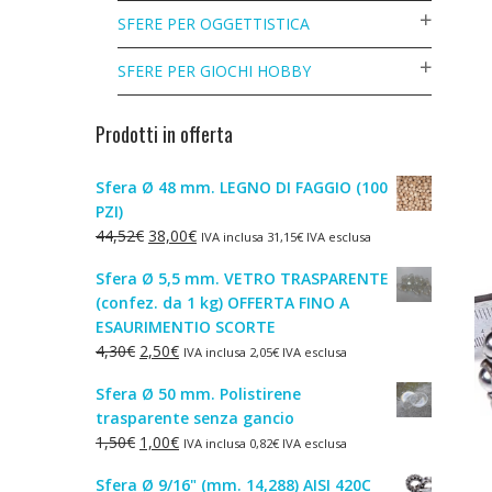
SFERE PER OGGETTISTICA
SFERE PER GIOCHI HOBBY
Prodotti in offerta
Sfera Ø 48 mm. LEGNO DI FAGGIO (100
PZI)
Il
Il
44,52
€
38,00
€
IVA inclusa
31,15
€
IVA esclusa
prezzo
prezzo
Sfera Ø 5,5 mm. VETRO TRASPARENTE
originale
attuale
(confez. da 1 kg) OFFERTA FINO A
era:
è:
ESAURIMENTIO SCORTE
44,52€.
38,00€.
Il
Il
4,30
€
2,50
€
IVA inclusa
2,05
€
IVA esclusa
prezzo
prezzo
Sfera Ø 50 mm. Polistirene
originale
attuale
trasparente senza gancio
era:
è:
Il
Il
1,50
€
1,00
€
IVA inclusa
0,82
€
IVA esclusa
4,30€.
2,50€.
prezzo
prezzo
Sfera Ø 9/16" (mm. 14,288) AISI 420C
originale
attuale