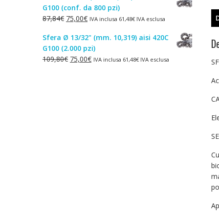
G100 (conf. da 800 pzi)
era:
è:
Il
Il
87,84
€
75,00
€
IVA inclusa
61,48
€
IVA esclusa
1,50€.
1,00€.
prezzo
prezzo
Sfera Ø 13/32" (mm. 10,319) aisi 420C
originale
attuale
De
G100 (2.000 pzi)
era:
è:
Il
Il
109,80
€
75,00
€
IVA inclusa
61,48
€
IVA esclusa
87,84€.
75,00€.
SF
prezzo
prezzo
originale
attuale
Ac
era:
è:
CA
109,80€.
75,00€.
El
SE
Cu
bi
ma
po
Ap