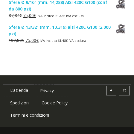
Sfera Ø 9/16" (mm. 14,288) AISI 420C G100 (conf.
originale
attuale
da 800 pzi)
era:
è:
Il
Il
87,84
€
75,00
€
IVA inclusa
61,48
€
IVA esclusa
1,50€.
1,00€.
prezzo
prezzo
Sfera Ø 13/32" (mm. 10,319) aisi 420C G100 (2.000
originale
attuale
pzi)
era:
è:
Il
Il
109,80
€
75,00
€
IVA inclusa
61,48
€
IVA esclusa
87,84€.
75,00€.
prezzo
prezzo
originale
attuale
era:
è:
109,80€.
75,00€.
L’azienda
Privacy
Spedizioni
Cookie Policy
Termini e condizioni