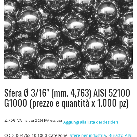
Sfera Ø 3/16" (mm. 4,763) AISI 52100
G1000 (prezzo e quantità x 1.000 pz)
2,75
€
IVA inclusa
2,25
€
IVA esclusa
Aggiungi alla lista dei desideri
COD:
004763.10.1000
Categorie:
Sfere per industria
,
Buratto AISI