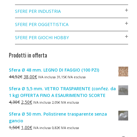
SFERE PER INDUSTRIA
SFERE PER OGGETTISTICA
SFERE PER GIOCHI HOBBY
Prodotti in offerta
Sfera Ø 48 mm. LEGNO DI FAGGIO (100 PZI)
Il
Il
44,52
€
38,00
€
IVA inclusa
31,15
€
IVA esclusa
prezzo
prezzo
Sfera Ø 5,5 mm. VETRO TRASPARENTE (confez. da
originale
attuale
1 kg) OFFERTA FINO A ESAURIMENTIO SCORTE
era:
è:
Il
Il
4,30
€
2,50
€
IVA inclusa
2,05
€
IVA esclusa
44,52€.
38,00€.
prezzo
prezzo
Sfera Ø 50 mm. Polistirene trasparente senza
originale
attuale
gancio
era:
è:
Il
Il
1,50
€
1,00
€
IVA inclusa
0,82
€
IVA esclusa
4,30€.
2,50€.
prezzo
prezzo