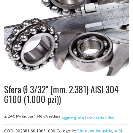
Sfera Ø 3/32" (mm. 2,381) AISI 304
G100 (1.000 pzi))
2,24
€
IVA inclusa
1,84
€
IVA esclusa
Aggiungi alla lista dei desideri
COD:
002381.60.100*1000
Categorie:
Sfere per industria
,
AISI