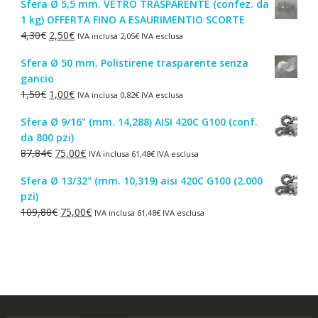
Sfera Ø 5,5 mm. VETRO TRASPARENTE (confez. da
originale
attuale
1 kg) OFFERTA FINO A ESAURIMENTIO SCORTE
era:
è:
Il
Il
4,30
€
2,50
€
IVA inclusa
2,05
€
IVA esclusa
44,52€.
38,00€.
prezzo
prezzo
Sfera Ø 50 mm. Polistirene trasparente senza
originale
attuale
gancio
era:
è:
Il
Il
1,50
€
1,00
€
IVA inclusa
0,82
€
IVA esclusa
4,30€.
2,50€.
prezzo
prezzo
Sfera Ø 9/16" (mm. 14,288) AISI 420C G100 (conf.
originale
attuale
da 800 pzi)
era:
è:
Il
Il
87,84
€
75,00
€
IVA inclusa
61,48
€
IVA esclusa
1,50€.
1,00€.
prezzo
prezzo
Sfera Ø 13/32" (mm. 10,319) aisi 420C G100 (2.000
originale
attuale
pzi)
era:
è:
Il
Il
109,80
€
75,00
€
IVA inclusa
61,48
€
IVA esclusa
87,84€.
75,00€.
prezzo
prezzo
originale
attuale
era:
è:
109,80€.
75,00€.