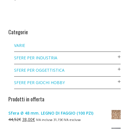
Categorie
VARIE
SFERE PER INDUSTRIA
SFERE PER OGGETTISTICA
SFERE PER GIOCHI HOBBY
Prodotti in offerta
Sfera Ø 48 mm. LEGNO DI FAGGIO (100 PZI)
Il
Il
44,52
€
38,00
€
IVA inclusa
31,15
€
IVA esclusa
prezzo
prezzo