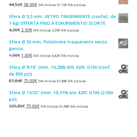
Il
Il
44,52
€
38,00
€
IVA inclusa
31,15
€
IVA esclusa
prezzo
prezzo
Sfera Ø 5,5 mm. VETRO TRASPARENTE (confez. da
originale
attuale
1 kg) OFFERTA FINO A ESAURIMENTIO SCORTE
era:
è:
Il
Il
4,30
€
2,50
€
IVA inclusa
2,05
€
IVA esclusa
44,52€.
38,00€.
prezzo
prezzo
Sfera Ø 50 mm. Polistirene trasparente senza
originale
attuale
gancio
era:
è:
Il
Il
1,50
€
1,00
€
IVA inclusa
0,82
€
IVA esclusa
4,30€.
2,50€.
prezzo
prezzo
Sfera Ø 9/16" (mm. 14,288) AISI 420C G100 (conf.
originale
attuale
da 800 pzi)
era:
è:
Il
Il
87,84
€
75,00
€
IVA inclusa
61,48
€
IVA esclusa
1,50€.
1,00€.
prezzo
prezzo
Sfera Ø 13/32" (mm. 10,319) aisi 420C G100 (2.000
originale
attuale
pzi)
era:
è:
Il
Il
109,80
€
75,00
€
IVA inclusa
61,48
€
IVA esclusa
87,84€.
75,00€.
prezzo
prezzo
originale
attuale
era:
è:
109,80€.
75,00€.