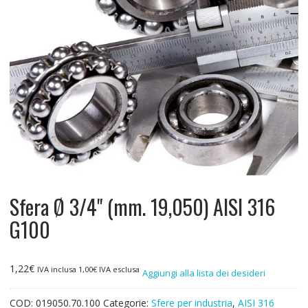
Sfera Ø 3/4" (mm. 19,050) AISI 316
G100
1,22
€
IVA inclusa
1,00
€
IVA esclusa
Aggiungi alla lista dei desideri
COD:
019050.70.100
Categorie:
Sfere per industria
,
AISI 316