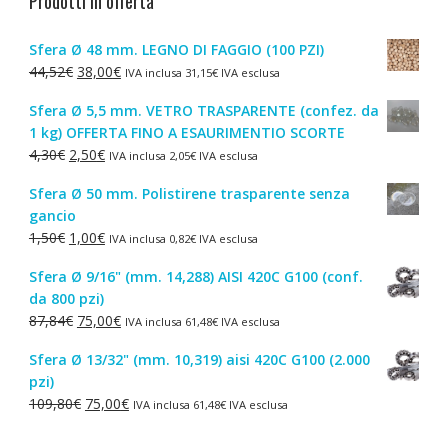
Prodotti in offerta
Sfera Ø 48 mm. LEGNO DI FAGGIO (100 PZI)
Il
Il
44,52
€
38,00
€
IVA inclusa
31,15
€
IVA esclusa
prezzo
prezzo
Sfera Ø 5,5 mm. VETRO TRASPARENTE (confez. da
originale
attuale
1 kg) OFFERTA FINO A ESAURIMENTIO SCORTE
era:
è:
Il
Il
4,30
€
2,50
€
IVA inclusa
2,05
€
IVA esclusa
44,52€.
38,00€.
prezzo
prezzo
Sfera Ø 50 mm. Polistirene trasparente senza
originale
attuale
gancio
era:
è:
Il
Il
1,50
€
1,00
€
IVA inclusa
0,82
€
IVA esclusa
4,30€.
2,50€.
prezzo
prezzo
Sfera Ø 9/16" (mm. 14,288) AISI 420C G100 (conf.
originale
attuale
da 800 pzi)
era:
è:
Il
Il
87,84
€
75,00
€
IVA inclusa
61,48
€
IVA esclusa
1,50€.
1,00€.
prezzo
prezzo
Sfera Ø 13/32" (mm. 10,319) aisi 420C G100 (2.000
originale
attuale
pzi)
era:
è:
Il
Il
109,80
€
75,00
€
IVA inclusa
61,48
€
IVA esclusa
87,84€.
75,00€.
prezzo
prezzo
originale
attuale