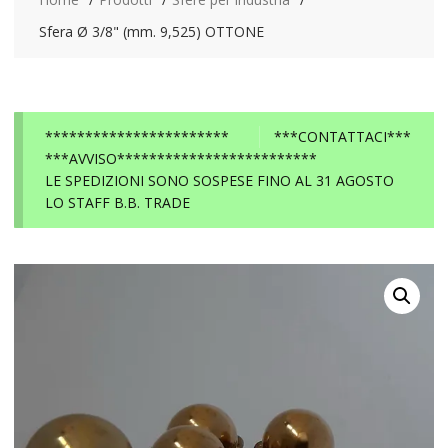
Sfera Ø 3/8" (mm. 9,525) OTTONE
***********************
***CONTATTACI***
***AVVISO*************************
LE SPEDIZIONI SONO SOSPESE FINO AL 31 AGOSTO
LO STAFF B.B. TRADE