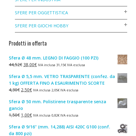
SFERE PER OGGETTISTICA
SFERE PER GIOCHI HOBBY
Prodotti in offerta
Sfera Ø 48 mm. LEGNO DI FAGGIO (100 PZI)
Il
Il
44,52
€
38,00
€
IVA inclusa
31,15
€
IVA esclusa
prezzo
prezzo
Sfera Ø 5,5 mm. VETRO TRASPARENTE (confez. da
originale
attuale
1 kg) OFFERTA FINO A ESAURIMENTIO SCORTE
era:
è:
Il
Il
4,30
€
2,50
€
IVA inclusa
2,05
€
IVA esclusa
44,52€.
38,00€.
prezzo
prezzo
Sfera Ø 50 mm. Polistirene trasparente senza
originale
attuale
gancio
era:
è:
Il
Il
1,50
€
1,00
€
IVA inclusa
0,82
€
IVA esclusa
4,30€.
2,50€.
prezzo
prezzo
Sfera Ø 9/16" (mm. 14,288) AISI 420C G100 (conf.
originale
attuale
da 800 pzi)
era:
è: