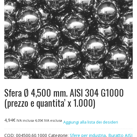
Sfera Ø 4,500 mm. AISI 304 G1000
(prezzo e quantita’ x 1.000)
4,94
€
IVA inclusa
4,05
€
IVA esclusa
Aggiungi alla lista dei desideri
COD:
004500.60.1000
Categorie:
Sfere per industria
,
Buratto AISI