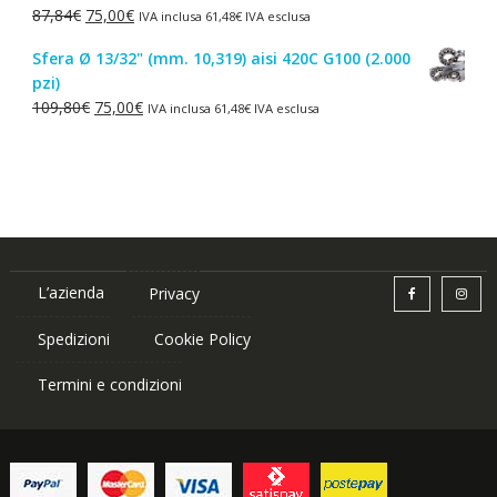
Il
Il
87,84
€
75,00
€
IVA inclusa
61,48
€
IVA esclusa
1,50€.
1,00€.
prezzo
prezzo
Sfera Ø 13/32" (mm. 10,319) aisi 420C G100 (2.000
originale
attuale
pzi)
era:
è:
Il
Il
109,80
€
75,00
€
IVA inclusa
61,48
€
IVA esclusa
87,84€.
75,00€.
prezzo
prezzo
originale
attuale
era:
è:
109,80€.
75,00€.
L’azienda
Privacy
Spedizioni
Cookie Policy
Termini e condizioni