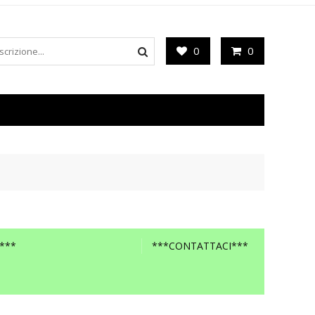
0
0
***
***CONTATTACI***