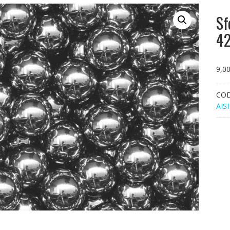
Sf
42
9,0
CO
AIS