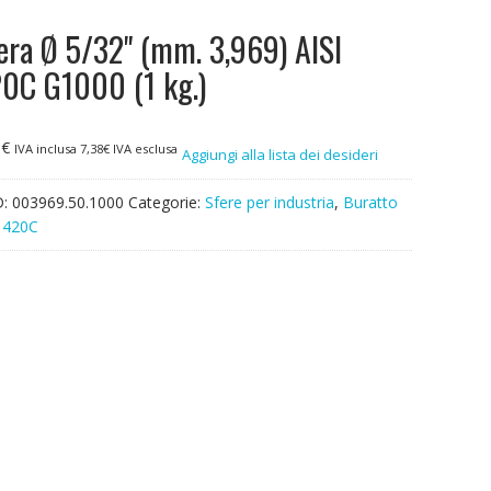
era Ø 5/32" (mm. 3,969) AISI
0C G1000 (1 kg.)
0
€
IVA inclusa
7,38
€
IVA esclusa
Aggiungi alla lista dei desideri
D:
003969.50.1000
Categorie:
Sfere per industria
,
Buratto
I 420C