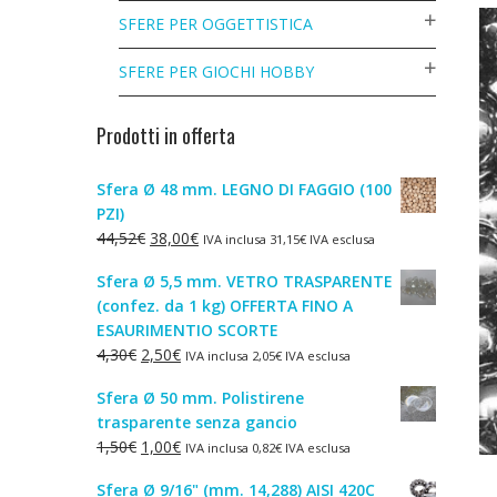
SFERE PER OGGETTISTICA
SFERE PER GIOCHI HOBBY
Prodotti in offerta
Sfera Ø 48 mm. LEGNO DI FAGGIO (100
PZI)
Il
Il
44,52
€
38,00
€
IVA inclusa
31,15
€
IVA esclusa
prezzo
prezzo
Sfera Ø 5,5 mm. VETRO TRASPARENTE
originale
attuale
(confez. da 1 kg) OFFERTA FINO A
era:
è:
ESAURIMENTIO SCORTE
44,52€.
38,00€.
Il
Il
4,30
€
2,50
€
IVA inclusa
2,05
€
IVA esclusa
prezzo
prezzo
Sfera Ø 50 mm. Polistirene
originale
attuale
trasparente senza gancio
era:
è:
Il
Il
1,50
€
1,00
€
IVA inclusa
0,82
€
IVA esclusa
4,30€.
2,50€.
prezzo
prezzo
Sfera Ø 9/16" (mm. 14,288) AISI 420C
originale
attuale