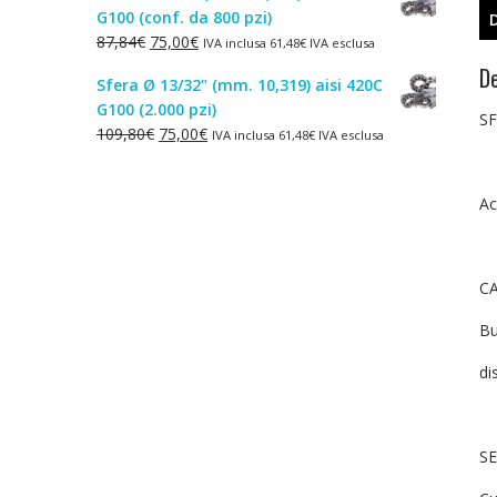
G100 (conf. da 800 pzi)
era:
è:
Il
Il
87,84
€
75,00
€
IVA inclusa
61,48
€
IVA esclusa
1,50€.
1,00€.
prezzo
prezzo
De
Sfera Ø 13/32" (mm. 10,319) aisi 420C
originale
attuale
G100 (2.000 pzi)
era:
è:
SF
Il
Il
109,80
€
75,00
€
IVA inclusa
61,48
€
IVA esclusa
87,84€.
75,00€.
prezzo
prezzo
originale
attuale
Ac
era:
è:
109,80€.
75,00€.
CA
Bu
di
SE