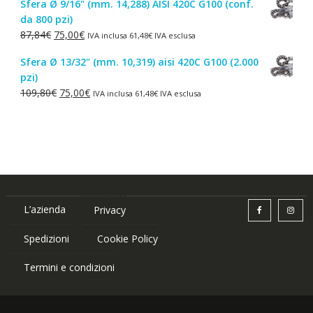
Sfera Ø 9/16" (mm. 14,288) AISI 420C G100 (conf.
originale
attuale
da 800 pzi)
era:
è:
Il
Il
87,84
€
75,00
€
IVA inclusa
61,48
€
IVA esclusa
1,50€.
1,00€.
prezzo
prezzo
Sfera Ø 13/32" (mm. 10,319) aisi 420C G100 (2.000
originale
attuale
pzi)
era:
è:
Il
Il
109,80
€
75,00
€
IVA inclusa
61,48
€
IVA esclusa
87,84€.
75,00€.
prezzo
prezzo
originale
attuale
era:
è:
109,80€.
75,00€.
L’azienda
Privacy
Spedizioni
Cookie Policy
Termini e condizioni