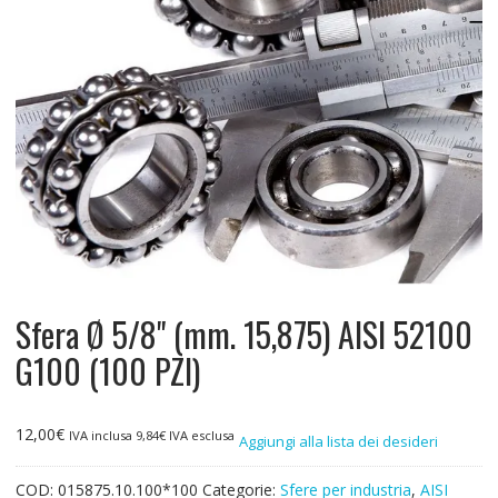
Sfera Ø 5/8" (mm. 15,875) AISI 52100
G100 (100 PZI)
12,00
€
IVA inclusa
9,84
€
IVA esclusa
Aggiungi alla lista dei desideri
COD:
015875.10.100*100
Categorie:
Sfere per industria
,
AISI