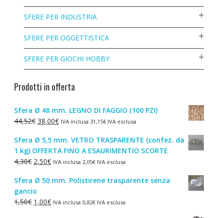
SFERE PER INDUSTRIA
SFERE PER OGGETTISTICA
SFERE PER GIOCHI HOBBY
Prodotti in offerta
Sfera Ø 48 mm. LEGNO DI FAGGIO (100 PZI)
Il
Il
44,52
€
38,00
€
IVA inclusa
31,15
€
IVA esclusa
prezzo
prezzo
Sfera Ø 5,5 mm. VETRO TRASPARENTE (confez. da
originale
attuale
1 kg) OFFERTA FINO A ESAURIMENTIO SCORTE
era:
è:
Il
Il
4,30
€
2,50
€
IVA inclusa
2,05
€
IVA esclusa
44,52€.
38,00€.
prezzo
prezzo
Sfera Ø 50 mm. Polistirene trasparente senza
originale
attuale
gancio
era:
è:
Il
Il
1,50
€
1,00
€
IVA inclusa
0,82
€
IVA esclusa
4,30€.
2,50€.
prezzo
prezzo