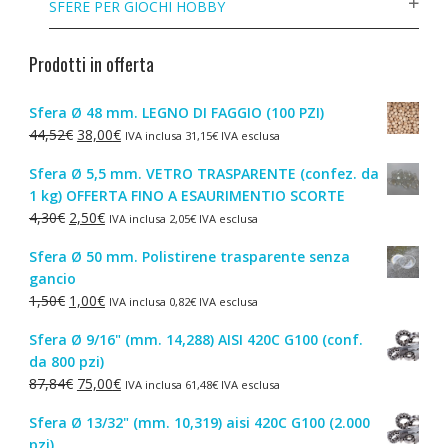
SFERE PER GIOCHI HOBBY
Prodotti in offerta
Sfera Ø 48 mm. LEGNO DI FAGGIO (100 PZI)
Il
Il
44,52
€
38,00
€
IVA inclusa
31,15
€
IVA esclusa
prezzo
prezzo
Sfera Ø 5,5 mm. VETRO TRASPARENTE (confez. da
originale
attuale
1 kg) OFFERTA FINO A ESAURIMENTIO SCORTE
era:
è:
Il
Il
4,30
€
2,50
€
IVA inclusa
2,05
€
IVA esclusa
44,52€.
38,00€.
prezzo
prezzo
Sfera Ø 50 mm. Polistirene trasparente senza
originale
attuale
gancio
era:
è:
Il
Il
1,50
€
1,00
€
IVA inclusa
0,82
€
IVA esclusa
4,30€.
2,50€.
prezzo
prezzo
Sfera Ø 9/16" (mm. 14,288) AISI 420C G100 (conf.
originale
attuale
da 800 pzi)
era:
è:
Il
Il
87,84
€
75,00
€
IVA inclusa
61,48
€
IVA esclusa
1,50€.
1,00€.
prezzo
prezzo
Sfera Ø 13/32" (mm. 10,319) aisi 420C G100 (2.000
originale
attuale
pzi)