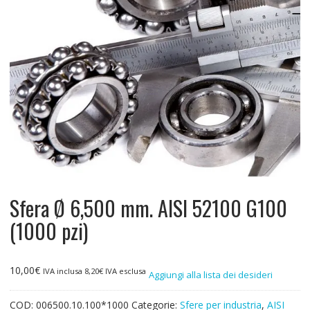
Sfera Ø 6,500 mm. AISI 52100 G100
(1000 pzi)
10,00
€
IVA inclusa
8,20
€
IVA esclusa
Aggiungi alla lista dei desideri
COD:
006500.10.100*1000
Categorie:
Sfere per industria
,
AISI