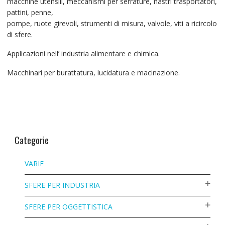
macchine utensili, meccanismi per serrature, nastri trasportatori,
pattini, penne,
pompe, ruote girevoli, strumenti di misura, valvole, viti a ricircolo
di sfere.
Applicazioni nell’ industria alimentare e chimica.
Macchinari per burattatura, lucidatura e macinazione.
Categorie
VARIE
SFERE PER INDUSTRIA
SFERE PER OGGETTISTICA