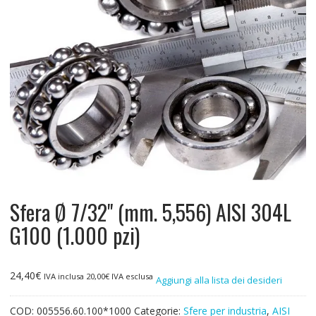
Sfera Ø 7/32" (mm. 5,556) AISI 304L
G100 (1.000 pzi)
24,40
€
IVA inclusa
20,00
€
IVA esclusa
Aggiungi alla lista dei desideri
COD:
005556.60.100*1000
Categorie:
Sfere per industria
,
AISI