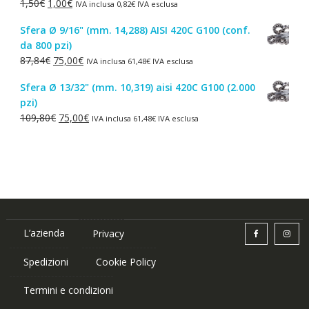
Il
Il
1,50
€
1,00
€
IVA inclusa
0,82
€
IVA esclusa
4,30€.
2,50€.
prezzo
prezzo
Sfera Ø 9/16" (mm. 14,288) AISI 420C G100 (conf.
originale
attuale
da 800 pzi)
era:
è:
Il
Il
87,84
€
75,00
€
IVA inclusa
61,48
€
IVA esclusa
1,50€.
1,00€.
prezzo
prezzo
Sfera Ø 13/32" (mm. 10,319) aisi 420C G100 (2.000
originale
attuale
pzi)
era:
è:
Il
Il
109,80
€
75,00
€
IVA inclusa
61,48
€
IVA esclusa
87,84€.
75,00€.
prezzo
prezzo
originale
attuale
era:
è:
109,80€.
75,00€.
L’azienda
Privacy
Spedizioni
Cookie Policy
Termini e condizioni