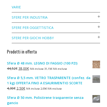
VARIE
SFERE PER INDUSTRIA
SFERE PER OGGETTISTICA
SFERE PER GIOCHI HOBBY
Prodotti in offerta
Sfera Ø 48 mm. LEGNO DI FAGGIO (100 PZI)
Il
Il
44,52
€
38,00
€
IVA inclusa
31,15
€
IVA esclusa
prezzo
prezzo
Sfera Ø 5,5 mm. VETRO TRASPARENTE (confez. da
originale
attuale
1 kg) OFFERTA FINO A ESAURIMENTIO SCORTE
era:
è:
Il
Il
4,30
€
2,50
€
IVA inclusa
2,05
€
IVA esclusa
44,52€.
38,00€.
prezzo
prezzo
Sfera Ø 50 mm. Polistirene trasparente senza
originale
attuale
gancio
era:
è: