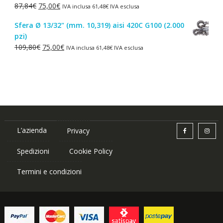
Il
Il
87,84
€
75,00
€
IVA inclusa
61,48
€
IVA esclusa
1,50€.
1,00€.
prezzo
prezzo
Sfera Ø 13/32" (mm. 10,319) aisi 420C G100 (2.000
originale
attuale
pzi)
era:
è:
Il
Il
109,80
€
75,00
€
IVA inclusa
61,48
€
IVA esclusa
87,84€.
75,00€.
prezzo
prezzo
originale
attuale
era:
è:
109,80€.
75,00€.
L’azienda
Privacy
Spedizioni
Cookie Policy
Termini e condizioni