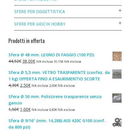
SFERE PER OGGETTISTICA
SFERE PER GIOCHI HOBBY
Prodotti in offerta
Sfera Ø 48 mm. LEGNO DI FAGGIO (100 PZI)
Il
Il
44,52
€
38,00
€
IVA inclusa
31,15
€
IVA esclusa
prezzo
prezzo
Sfera Ø 5,5 mm. VETRO TRASPARENTE (confez. da
originale
attuale
1 kg) OFFERTA FINO A ESAURIMENTIO SCORTE
era:
è:
Il
Il
4,30
€
2,50
€
IVA inclusa
2,05
€
IVA esclusa
44,52€.
38,00€.
prezzo
prezzo
Sfera Ø 50 mm. Polistirene trasparente senza
originale
attuale
gancio
era:
è:
Il
Il
1,50
€
1,00
€
IVA inclusa
0,82
€
IVA esclusa
4,30€.
2,50€.
prezzo
prezzo
Sfera Ø 9/16" (mm. 14,288) AISI 420C G100 (conf.
originale
attuale
da 800 pzi)
era:
è: