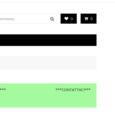
0
0
***
***CONTATTACI***