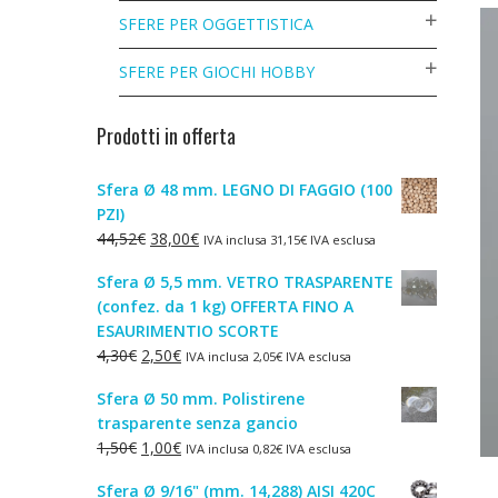
SFERE PER OGGETTISTICA
SFERE PER GIOCHI HOBBY
Prodotti in offerta
Sfera Ø 48 mm. LEGNO DI FAGGIO (100
PZI)
Il
Il
44,52
€
38,00
€
IVA inclusa
31,15
€
IVA esclusa
prezzo
prezzo
Sfera Ø 5,5 mm. VETRO TRASPARENTE
originale
attuale
(confez. da 1 kg) OFFERTA FINO A
era:
è:
ESAURIMENTIO SCORTE
44,52€.
38,00€.
Il
Il
4,30
€
2,50
€
IVA inclusa
2,05
€
IVA esclusa
prezzo
prezzo
Sfera Ø 50 mm. Polistirene
originale
attuale
trasparente senza gancio
era:
è:
Il
Il
1,50
€
1,00
€
IVA inclusa
0,82
€
IVA esclusa
4,30€.
2,50€.
prezzo
prezzo
Sfera Ø 9/16" (mm. 14,288) AISI 420C
originale
attuale