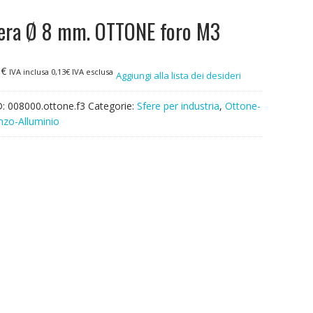
era Ø 8 mm. OTTONE foro M3
6
€
IVA inclusa
0,13
€
IVA esclusa
Aggiungi alla lista dei desideri
D:
008000.ottone.f3
Categorie:
Sfere per industria
,
Ottone-
nzo-Alluminio