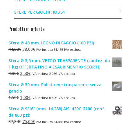
SFERE PER GIOCHI HOBBY
Prodotti in offerta
Sfera Ø 48 mm. LEGNO DI FAGGIO (100 PZI)
Il
Il
44,52
€
38,00
€
IVA inclusa
31,15
€
IVA esclusa
prezzo
prezzo
Sfera Ø 5,5 mm. VETRO TRASPARENTE (confez. da
originale
attuale
1 kg) OFFERTA FINO A ESAURIMENTIO SCORTE
era:
è:
Il
Il
4,30
€
2,50
€
IVA inclusa
2,05
€
IVA esclusa
44,52€.
38,00€.
prezzo
prezzo
Sfera Ø 50 mm. Polistirene trasparente senza
originale
attuale
gancio
era:
è:
Il
Il
1,50
€
1,00
€
IVA inclusa
0,82
€
IVA esclusa
4,30€.
2,50€.
prezzo
prezzo
Sfera Ø 9/16" (mm. 14,288) AISI 420C G100 (conf.
originale
attuale
da 800 pzi)
era:
è:
Il
Il
87,84
€
75,00
€
IVA inclusa
61,48
€
IVA esclusa
1,50€.
1,00€.
prezzo
prezzo