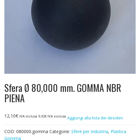
Sfera Ø 80,000 mm. GOMMA NBR
PIENA
12,10
€
IVA inclusa
9,92
€
IVA esclusa
Aggiungi alla lista dei desideri
COD:
080000.gomma
Categorie:
Sfere per industria
,
Plastica
Gomma