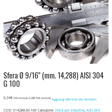
Sfera Ø 9/16" (mm. 14,288) AISI 304
G 100
0,34
€
IVA inclusa
0,28
€
IVA esclusa
Aggiungi alla lista dei desideri
COD:
014288.60.100
Categorie:
Sfere per industria
,
AISI 304