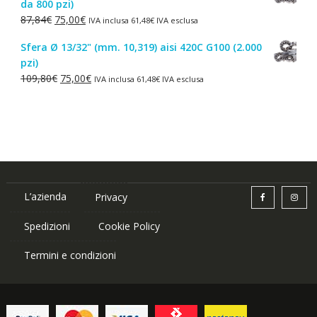
da 800 pzi)
era:
è:
Il
Il
87,84
€
75,00
€
IVA inclusa
61,48
€
IVA esclusa
1,50€.
1,00€.
prezzo
prezzo
Sfera Ø 13/32" (mm. 10,319) aisi 420C G100 (2.000
originale
attuale
pzi)
era:
è:
Il
Il
109,80
€
75,00
€
IVA inclusa
61,48
€
IVA esclusa
87,84€.
75,00€.
prezzo
prezzo
originale
attuale
era:
è:
109,80€.
75,00€.
L’azienda
Privacy
Spedizioni
Cookie Policy
Termini e condizioni