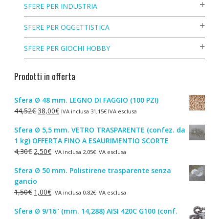
SFERE PER INDUSTRIA
SFERE PER OGGETTISTICA
SFERE PER GIOCHI HOBBY
Prodotti in offerta
Sfera Ø 48 mm. LEGNO DI FAGGIO (100 PZI)
Il
Il
44,52
€
38,00
€
IVA inclusa
31,15
€
IVA esclusa
prezzo
prezzo
Sfera Ø 5,5 mm. VETRO TRASPARENTE (confez. da
originale
attuale
1 kg) OFFERTA FINO A ESAURIMENTIO SCORTE
era:
è:
Il
Il
4,30
€
2,50
€
IVA inclusa
2,05
€
IVA esclusa
44,52€.
38,00€.
prezzo
prezzo
Sfera Ø 50 mm. Polistirene trasparente senza
originale
attuale
gancio
era:
è:
Il
Il
1,50
€
1,00
€
IVA inclusa
0,82
€
IVA esclusa
4,30€.
2,50€.
prezzo
prezzo
Sfera Ø 9/16" (mm. 14,288) AISI 420C G100 (conf.
originale
attuale