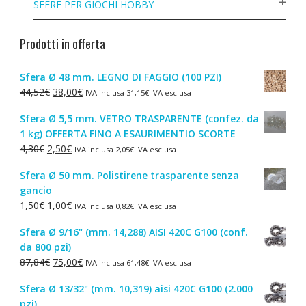
SFERE PER GIOCHI HOBBY
Prodotti in offerta
Sfera Ø 48 mm. LEGNO DI FAGGIO (100 PZI)
Il
Il
44,52
€
38,00
€
IVA inclusa
31,15
€
IVA esclusa
prezzo
prezzo
Sfera Ø 5,5 mm. VETRO TRASPARENTE (confez. da
originale
attuale
1 kg) OFFERTA FINO A ESAURIMENTIO SCORTE
era:
è:
Il
Il
4,30
€
2,50
€
IVA inclusa
2,05
€
IVA esclusa
44,52€.
38,00€.
prezzo
prezzo
Sfera Ø 50 mm. Polistirene trasparente senza
originale
attuale
gancio
era:
è:
Il
Il
1,50
€
1,00
€
IVA inclusa
0,82
€
IVA esclusa
4,30€.
2,50€.
prezzo
prezzo
Sfera Ø 9/16" (mm. 14,288) AISI 420C G100 (conf.
originale
attuale
da 800 pzi)
era:
è:
Il
Il
87,84
€
75,00
€
IVA inclusa
61,48
€
IVA esclusa
1,50€.
1,00€.
prezzo
prezzo
Sfera Ø 13/32" (mm. 10,319) aisi 420C G100 (2.000
originale
attuale
pzi)