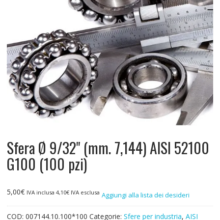
Sfera Ø 9/32" (mm. 7,144) AISI 52100
G100 (100 pzi)
5,00
€
IVA inclusa
4,10
€
IVA esclusa
Aggiungi alla lista dei desideri
COD:
007144.10.100*100
Categorie:
Sfere per industria
,
AISI