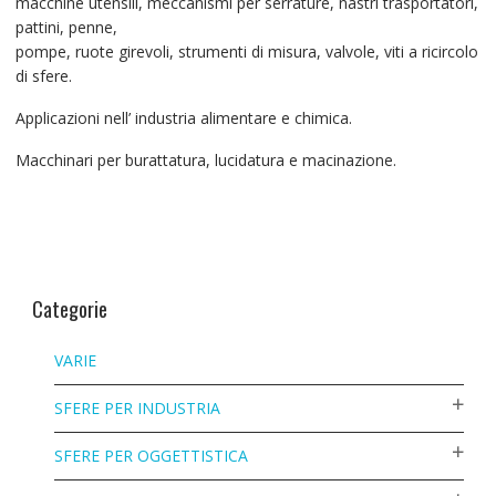
macchine utensili, meccanismi per serrature, nastri trasportatori,
pattini, penne,
pompe, ruote girevoli, strumenti di misura, valvole, viti a ricircolo
di sfere.
Applicazioni nell’ industria alimentare e chimica.
Macchinari per burattatura, lucidatura e macinazione.
Categorie
VARIE
SFERE PER INDUSTRIA
SFERE PER OGGETTISTICA