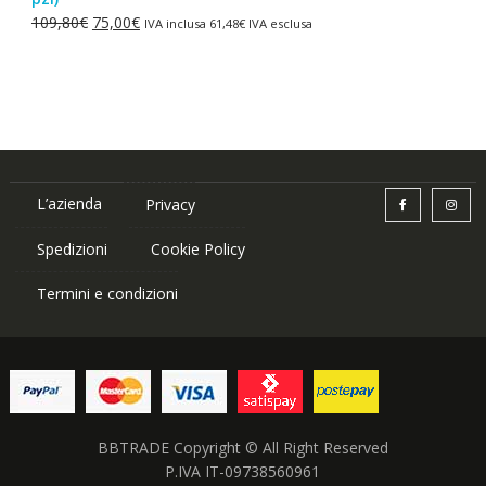
era:
è:
Il
Il
109,80
€
75,00
€
IVA inclusa
61,48
€
IVA esclusa
87,84€.
75,00€.
prezzo
prezzo
originale
attuale
era:
è:
109,80€.
75,00€.
L’azienda
Privacy
Spedizioni
Cookie Policy
Termini e condizioni
BBTRADE Copyright © All Right Reserved
P.IVA IT-09738560961