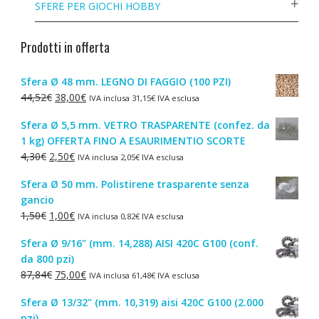
SFERE PER GIOCHI HOBBY
Prodotti in offerta
Sfera Ø 48 mm. LEGNO DI FAGGIO (100 PZI)
Il
Il
44,52
€
38,00
€
IVA inclusa
31,15
€
IVA esclusa
prezzo
prezzo
Sfera Ø 5,5 mm. VETRO TRASPARENTE (confez. da
originale
attuale
1 kg) OFFERTA FINO A ESAURIMENTIO SCORTE
era:
è:
Il
Il
4,30
€
2,50
€
IVA inclusa
2,05
€
IVA esclusa
44,52€.
38,00€.
prezzo
prezzo
Sfera Ø 50 mm. Polistirene trasparente senza
originale
attuale
gancio
era:
è:
Il
Il
1,50
€
1,00
€
IVA inclusa
0,82
€
IVA esclusa
4,30€.
2,50€.
prezzo
prezzo
Sfera Ø 9/16" (mm. 14,288) AISI 420C G100 (conf.
originale
attuale
da 800 pzi)
era:
è:
Il
Il
87,84
€
75,00
€
IVA inclusa
61,48
€
IVA esclusa
1,50€.
1,00€.
prezzo
prezzo
Sfera Ø 13/32" (mm. 10,319) aisi 420C G100 (2.000
originale
attuale
pzi)