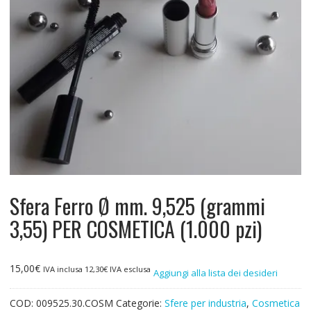
Sfera Ferro Ø mm. 9,525 (grammi
3,55) PER COSMETICA (1.000 pzi)
15,00
€
IVA inclusa
12,30
€
IVA esclusa
Aggiungi alla lista dei desideri
COD:
009525.30.COSM
Categorie:
Sfere per industria
,
Cosmetica