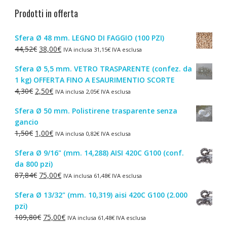
Prodotti in offerta
Sfera Ø 48 mm. LEGNO DI FAGGIO (100 PZI)
Il
Il
44,52
€
38,00
€
IVA inclusa
31,15
€
IVA esclusa
prezzo
prezzo
Sfera Ø 5,5 mm. VETRO TRASPARENTE (confez. da
originale
attuale
1 kg) OFFERTA FINO A ESAURIMENTIO SCORTE
era:
è:
Il
Il
4,30
€
2,50
€
IVA inclusa
2,05
€
IVA esclusa
44,52€.
38,00€.
prezzo
prezzo
Sfera Ø 50 mm. Polistirene trasparente senza
originale
attuale
gancio
era:
è:
Il
Il
1,50
€
1,00
€
IVA inclusa
0,82
€
IVA esclusa
4,30€.
2,50€.
prezzo
prezzo
Sfera Ø 9/16" (mm. 14,288) AISI 420C G100 (conf.
originale
attuale
da 800 pzi)
era:
è:
Il
Il
87,84
€
75,00
€
IVA inclusa
61,48
€
IVA esclusa
1,50€.
1,00€.
prezzo
prezzo
Sfera Ø 13/32" (mm. 10,319) aisi 420C G100 (2.000
originale
attuale
pzi)
era:
è:
Il
Il
109,80
€
75,00
€
IVA inclusa
61,48
€
IVA esclusa
87,84€.
75,00€.