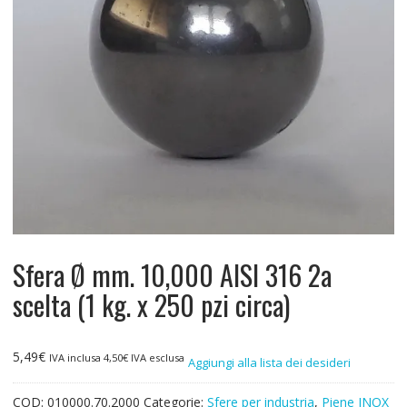
Sfera Ø mm. 10,000 AISI 316 2a
scelta (1 kg. x 250 pzi circa)
5,49
€
IVA inclusa
4,50
€
IVA esclusa
Aggiungi alla lista dei desideri
COD:
010000.70.2000
Categorie:
Sfere per industria
,
Piene INOX