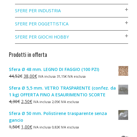
SFERE PER INDUSTRIA
SFERE PER OGGETTISTICA
SFERE PER GIOCHI HOBBY
Prodotti in offerta
Sfera Ø 48 mm. LEGNO DI FAGGIO (100 PZI)
Il
Il
44,52
€
38,00
€
IVA inclusa
31,15
€
IVA esclusa
prezzo
prezzo
Sfera Ø 5,5 mm. VETRO TRASPARENTE (confez. da
originale
attuale
1 kg) OFFERTA FINO A ESAURIMENTIO SCORTE
era:
è:
Il
Il
4,30
€
2,50
€
IVA inclusa
2,05
€
IVA esclusa
44,52€.
38,00€.
prezzo
prezzo
Sfera Ø 50 mm. Polistirene trasparente senza
originale
attuale
gancio
era:
è:
Il
Il
1,50
€
1,00
€
IVA inclusa
0,82
€
IVA esclusa
4,30€.
2,50€.
prezzo
prezzo