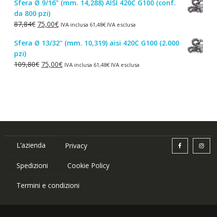
Sfera Ø 9/16" (mm. 14,288) AISI 420C G100 (conf.
originale
attuale
da 800 pzi)
era:
è:
Il
Il
87,84
€
75,00
€
IVA inclusa
61,48
€
IVA esclusa
1,50€.
1,00€.
prezzo
prezzo
Sfera Ø 13/32" (mm. 10,319) aisi 420C G100 (2.000
originale
attuale
pzi)
era:
è:
Il
Il
109,80
€
75,00
€
IVA inclusa
61,48
€
IVA esclusa
87,84€.
75,00€.
prezzo
prezzo
originale
attuale
era:
è:
109,80€.
75,00€.
L’azienda
Privacy
Spedizioni
Cookie Policy
Termini e condizioni