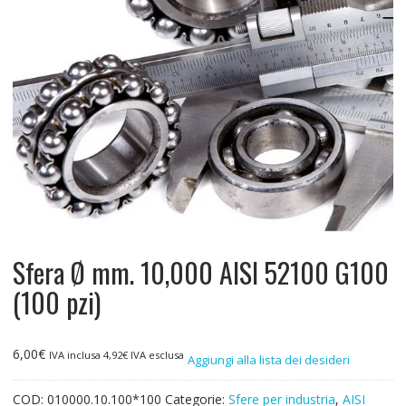
Sfera Ø mm. 10,000 AISI 52100 G100
(100 pzi)
6,00
€
IVA inclusa
4,92
€
IVA esclusa
Aggiungi alla lista dei desideri
COD:
010000.10.100*100
Categorie:
Sfere per industria
,
AISI