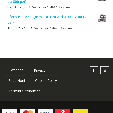
da 800 pzi)
era:
è:
Il
Il
87,84
€
75,00
€
IVA inclusa
61,48
€
IVA esclusa
1,50€.
1,00€.
prezzo
prezzo
Sfera Ø 13/32" (mm. 10,319) aisi 420C G100 (2.000
originale
attuale
pzi)
era:
è:
Il
Il
109,80
€
75,00
€
IVA inclusa
61,48
€
IVA esclusa
87,84€.
75,00€.
prezzo
prezzo
originale
attuale
era:
è:
109,80€.
75,00€.
L’azienda
Privacy
Spedizioni
Cookie Policy
Termini e condizioni