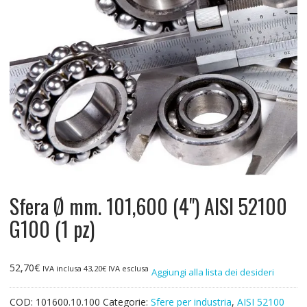
Sfera Ø mm. 101,600 (4") AISI 52100
G100 (1 pz)
52,70
€
IVA inclusa
43,20
€
IVA esclusa
Aggiungi alla lista dei desideri
COD:
101600.10.100
Categorie:
Sfere per industria
,
AISI 52100