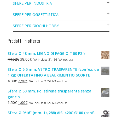
SFERE PER INDUSTRIA
SFERE PER OGGETTISTICA
SFERE PER GIOCHI HOBBY
Prodotti in offerta
Sfera Ø 48 mm. LEGNO DI FAGGIO (100 PZI)
Il
Il
44,52
€
38,00
€
IVA inclusa
31,15
€
IVA esclusa
prezzo
prezzo
Sfera Ø 5,5 mm. VETRO TRASPARENTE (confez. da
originale
attuale
1 kg) OFFERTA FINO A ESAURIMENTIO SCORTE
era:
è:
Il
Il
4,30
€
2,50
€
IVA inclusa
2,05
€
IVA esclusa
44,52€.
38,00€.
prezzo
prezzo
Sfera Ø 50 mm. Polistirene trasparente senza
originale
attuale
gancio
era:
è:
Il
Il
1,50
€
1,00
€
IVA inclusa
0,82
€
IVA esclusa
4,30€.
2,50€.
prezzo
prezzo
Sfera Ø 9/16" (mm. 14,288) AISI 420C G100 (conf.
originale
attuale