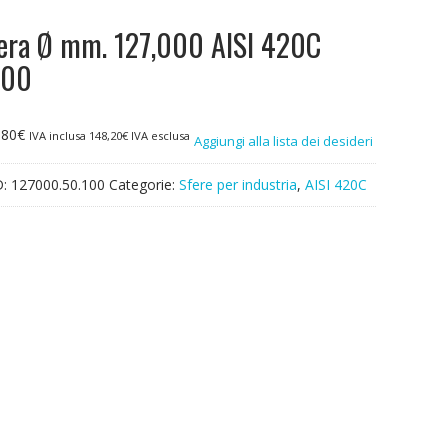
era Ø mm. 127,000 AISI 420C
100
,80
€
IVA inclusa
148,20
€
IVA esclusa
Aggiungi alla lista dei desideri
D:
127000.50.100
Categorie:
Sfere per industria
,
AISI 420C