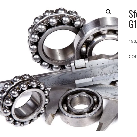
Sf
G
180
CO