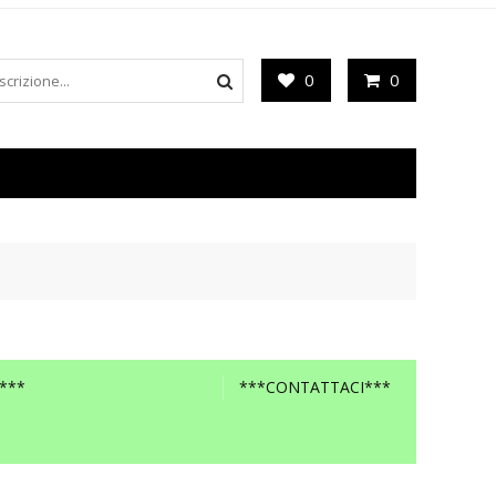
0
0
***
***CONTATTACI***