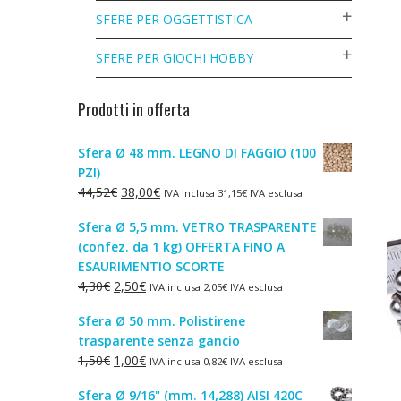
SFERE PER OGGETTISTICA
SFERE PER GIOCHI HOBBY
Prodotti in offerta
Sfera Ø 48 mm. LEGNO DI FAGGIO (100
PZI)
Il
Il
44,52
€
38,00
€
IVA inclusa
31,15
€
IVA esclusa
prezzo
prezzo
Sfera Ø 5,5 mm. VETRO TRASPARENTE
originale
attuale
(confez. da 1 kg) OFFERTA FINO A
era:
è:
ESAURIMENTIO SCORTE
44,52€.
38,00€.
Il
Il
4,30
€
2,50
€
IVA inclusa
2,05
€
IVA esclusa
prezzo
prezzo
Sfera Ø 50 mm. Polistirene
originale
attuale
trasparente senza gancio
era:
è:
Il
Il
1,50
€
1,00
€
IVA inclusa
0,82
€
IVA esclusa
4,30€.
2,50€.
prezzo
prezzo
Sfera Ø 9/16" (mm. 14,288) AISI 420C
originale
attuale