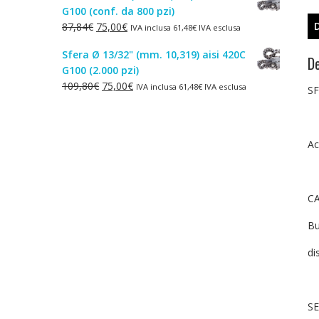
G100 (conf. da 800 pzi)
era:
è:
Il
Il
87,84
€
75,00
€
IVA inclusa
61,48
€
IVA esclusa
1,50€.
1,00€.
prezzo
prezzo
Sfera Ø 13/32" (mm. 10,319) aisi 420C
originale
attuale
De
G100 (2.000 pzi)
era:
è:
Il
Il
109,80
€
75,00
€
IVA inclusa
61,48
€
IVA esclusa
87,84€.
75,00€.
SF
prezzo
prezzo
originale
attuale
era:
è:
Ac
109,80€.
75,00€.
CA
Bu
di
SE