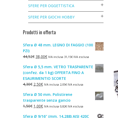
SFERE PER OGGETTISTICA
SFERE PER GIOCHI HOBBY
Prodotti in offerta
Sfera Ø 48 mm. LEGNO DI FAGGIO (100
PZI)
Il
Il
44,52
€
38,00
€
IVA inclusa
31,15
€
IVA esclusa
prezzo
prezzo
Sfera Ø 5,5 mm. VETRO TRASPARENTE
originale
attuale
(confez. da 1 kg) OFFERTA FINO A
era:
è:
ESAURIMENTIO SCORTE
44,52€.
38,00€.
Il
Il
4,30
€
2,50
€
IVA inclusa
2,05
€
IVA esclusa
prezzo
prezzo
Sfera Ø 50 mm. Polistirene
originale
attuale
trasparente senza gancio
era:
è:
Il
Il
1,50
€
1,00
€
IVA inclusa
0,82
€
IVA esclusa
4,30€.
2,50€.
prezzo
prezzo
Sfera Ø 9/16" (mm. 14,288) AISI 420C
originale
attuale