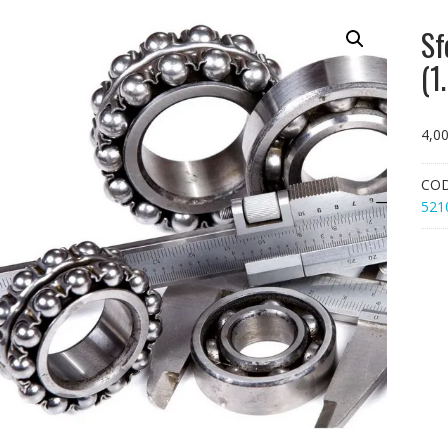
Sf
(1
4,0
CO
521