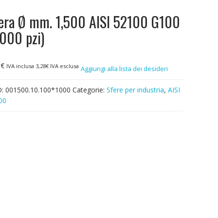
era Ø mm. 1,500 AISI 52100 G100
.000 pzi)
0
€
IVA inclusa
3,28
€
IVA esclusa
Aggiungi alla lista dei desideri
D:
001500.10.100*1000
Categorie:
Sfere per industria
,
AISI
00