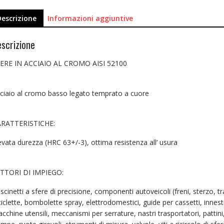
Descrizione
Informazioni aggiuntive
scrizione
ERE IN ACCIAIO AL CROMO AISI 52100
ciaio al cromo basso legato temprato a cuore
RATTERISTICHE:
evata durezza (HRC 63+/-3), ottima resistenza all’ usura
TTORI DI IMPIEGO:
scinetti a sfere di precisione, componenti autoveicoli (freni, sterzo, t
ciclette, bombolette spray, elettrodomestici, guide per cassetti, innesti
cchine utensili, meccanismi per serrature, nastri trasportatori, pattini