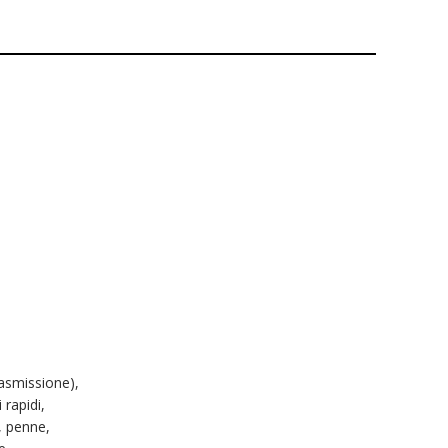
rasmissione),
 rapidi,
, penne,