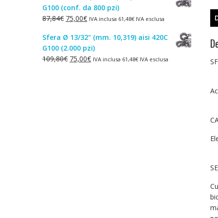
G100 (conf. da 800 pzi)
era:
è:
Il
Il
87,84
€
75,00
€
IVA inclusa
61,48
€
IVA esclusa
1,50€.
1,00€.
prezzo
prezzo
Sfera Ø 13/32" (mm. 10,319) aisi 420C
originale
attuale
De
G100 (2.000 pzi)
era:
è:
Il
Il
109,80
€
75,00
€
IVA inclusa
61,48
€
IVA esclusa
87,84€.
75,00€.
SF
prezzo
prezzo
originale
attuale
era:
è:
Ac
109,80€.
75,00€.
CA
El
SE
Cu
bi
ma