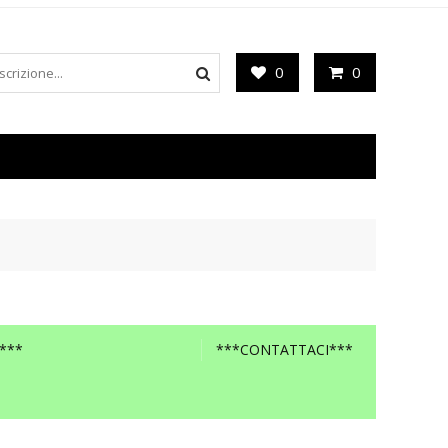
0
0
***
***CONTATTACI***