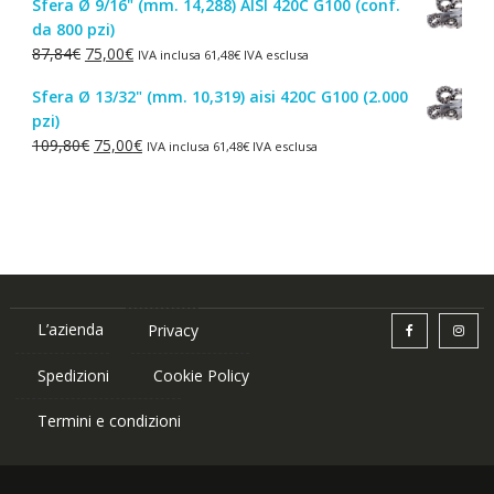
Sfera Ø 9/16" (mm. 14,288) AISI 420C G100 (conf.
originale
attuale
da 800 pzi)
era:
è:
Il
Il
87,84
€
75,00
€
IVA inclusa
61,48
€
IVA esclusa
1,50€.
1,00€.
prezzo
prezzo
Sfera Ø 13/32" (mm. 10,319) aisi 420C G100 (2.000
originale
attuale
pzi)
era:
è:
Il
Il
109,80
€
75,00
€
IVA inclusa
61,48
€
IVA esclusa
87,84€.
75,00€.
prezzo
prezzo
originale
attuale
era:
è:
109,80€.
75,00€.
L’azienda
Privacy
Spedizioni
Cookie Policy
Termini e condizioni