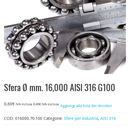
Sfera Ø mm. 16,000 AISI 316 G100
0,60
€
IVA inclusa
0,49
€
IVA esclusa
Aggiungi alla lista dei desideri
COD:
016000.70.100
Categorie:
Sfere per industria
,
AISI 316