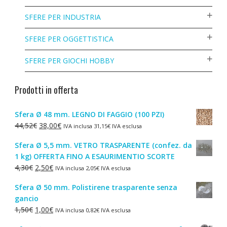
SFERE PER INDUSTRIA
SFERE PER OGGETTISTICA
SFERE PER GIOCHI HOBBY
Prodotti in offerta
Sfera Ø 48 mm. LEGNO DI FAGGIO (100 PZI)
Il
Il
44,52
€
38,00
€
IVA inclusa
31,15
€
IVA esclusa
prezzo
prezzo
Sfera Ø 5,5 mm. VETRO TRASPARENTE (confez. da
originale
attuale
1 kg) OFFERTA FINO A ESAURIMENTIO SCORTE
era:
è:
Il
Il
4,30
€
2,50
€
IVA inclusa
2,05
€
IVA esclusa
44,52€.
38,00€.
prezzo
prezzo
Sfera Ø 50 mm. Polistirene trasparente senza
originale
attuale
gancio
era:
è:
Il
Il
1,50
€
1,00
€
IVA inclusa
0,82
€
IVA esclusa
4,30€.
2,50€.
prezzo
prezzo