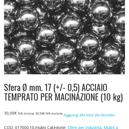
Sfera Ø mm. 17 (+/- 0,5) ACCIAIO
TEMPRATO PER MACINAZIONE (10 kg)
30,00
€
IVA inclusa
24,59
€
IVA esclusa
Aggiungi alla lista dei desideri
COD:
017000.10.mulini
Categorie:
Sfere per industria
,
Mulini a