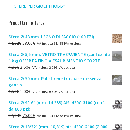
SFERE PER GIOCHI HOBBY
Prodotti in offerta
Sfera Ø 48 mm. LEGNO DI FAGGIO (100 PZI)
Il
Il
44,52
€
38,00
€
IVA inclusa
31,15
€
IVA esclusa
prezzo
prezzo
Sfera Ø 5,5 mm. VETRO TRASPARENTE (confez. da
originale
attuale
1 kg) OFFERTA FINO A ESAURIMENTIO SCORTE
era:
è:
Il
Il
4,30
€
2,50
€
IVA inclusa
2,05
€
IVA esclusa
44,52€.
38,00€.
prezzo
prezzo
Sfera Ø 50 mm. Polistirene trasparente senza
originale
attuale
gancio
era:
è:
Il
Il
1,50
€
1,00
€
IVA inclusa
0,82
€
IVA esclusa
4,30€.
2,50€.
prezzo
prezzo
Sfera Ø 9/16" (mm. 14,288) AISI 420C G100 (conf.
originale
attuale
da 800 pzi)
era:
è:
Il
Il
87,84
€
75,00
€
IVA inclusa
61,48
€
IVA esclusa
1,50€.
1,00€.
prezzo
prezzo
Sfera Ø 13/32" (mm. 10,319) aisi 420C G100 (2.000
originale
attuale