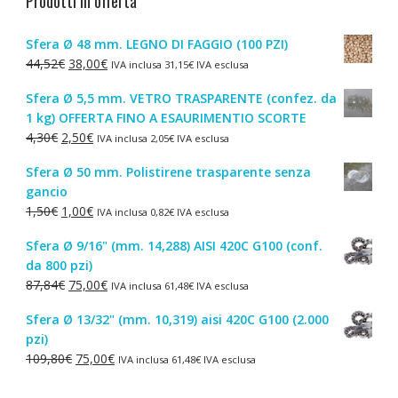
Prodotti in offerta
Sfera Ø 48 mm. LEGNO DI FAGGIO (100 PZI)
Il
Il
44,52
€
38,00
€
IVA inclusa
31,15
€
IVA esclusa
prezzo
prezzo
Sfera Ø 5,5 mm. VETRO TRASPARENTE (confez. da
originale
attuale
1 kg) OFFERTA FINO A ESAURIMENTIO SCORTE
era:
è:
Il
Il
4,30
€
2,50
€
IVA inclusa
2,05
€
IVA esclusa
44,52€.
38,00€.
prezzo
prezzo
Sfera Ø 50 mm. Polistirene trasparente senza
originale
attuale
gancio
era:
è:
Il
Il
1,50
€
1,00
€
IVA inclusa
0,82
€
IVA esclusa
4,30€.
2,50€.
prezzo
prezzo
Sfera Ø 9/16" (mm. 14,288) AISI 420C G100 (conf.
originale
attuale
da 800 pzi)
era:
è:
Il
Il
87,84
€
75,00
€
IVA inclusa
61,48
€
IVA esclusa
1,50€.
1,00€.
prezzo
prezzo
Sfera Ø 13/32" (mm. 10,319) aisi 420C G100 (2.000
originale
attuale
pzi)
era:
è:
Il
Il
109,80
€
75,00
€
IVA inclusa
61,48
€
IVA esclusa
87,84€.
75,00€.
prezzo
prezzo
originale
attuale