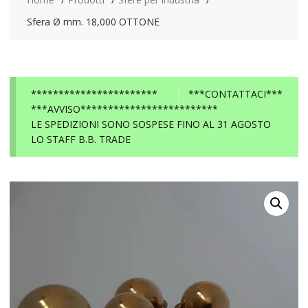
Sfera Ø mm. 18,000 OTTONE
***********************
***CONTATTACI***
***AVVISO*************************
LE SPEDIZIONI SONO SOSPESE FINO AL 31 AGOSTO
LO STAFF B.B. TRADE