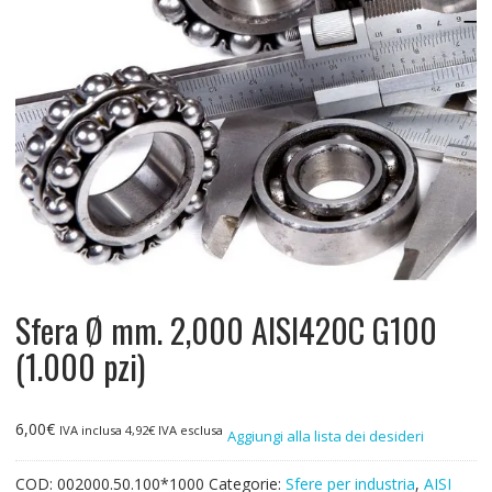
Sfera Ø mm. 2,000 AISI420C G100
(1.000 pzi)
6,00
€
IVA inclusa
4,92
€
IVA esclusa
Aggiungi alla lista dei desideri
COD:
002000.50.100*1000
Categorie:
Sfere per industria
,
AISI