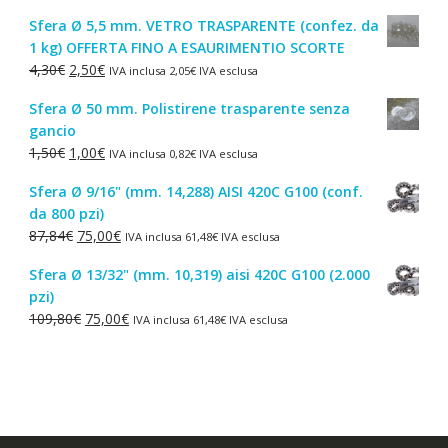
prezzo
prezzo
Sfera Ø 5,5 mm. VETRO TRASPARENTE (confez. da
originale
attuale
1 kg) OFFERTA FINO A ESAURIMENTIO SCORTE
era:
è:
Il
Il
4,30
€
2,50
€
IVA inclusa
2,05
€
IVA esclusa
44,52€.
38,00€.
prezzo
prezzo
Sfera Ø 50 mm. Polistirene trasparente senza
originale
attuale
gancio
era:
è:
Il
Il
1,50
€
1,00
€
IVA inclusa
0,82
€
IVA esclusa
4,30€.
2,50€.
prezzo
prezzo
Sfera Ø 9/16" (mm. 14,288) AISI 420C G100 (conf.
originale
attuale
da 800 pzi)
era:
è:
Il
Il
87,84
€
75,00
€
IVA inclusa
61,48
€
IVA esclusa
1,50€.
1,00€.
prezzo
prezzo
Sfera Ø 13/32" (mm. 10,319) aisi 420C G100 (2.000
originale
attuale
pzi)
era:
è:
Il
Il
109,80
€
75,00
€
IVA inclusa
61,48
€
IVA esclusa
87,84€.
75,00€.
prezzo
prezzo
originale
attuale
era:
è:
109,80€.
75,00€.