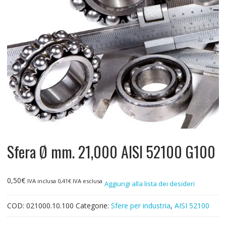
Sfera Ø mm. 21,000 AISI 52100 G100
0,50
€
IVA inclusa
0,41
€
IVA esclusa
Aggiungi alla lista dei desideri
COD:
021000.10.100
Categorie:
Sfere per industria
,
AISI 52100