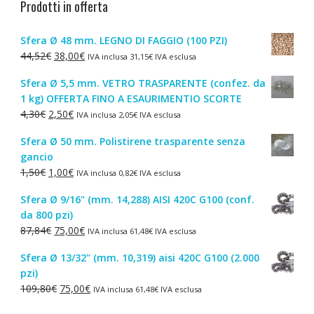
Prodotti in offerta
Sfera Ø 48 mm. LEGNO DI FAGGIO (100 PZI)
Il
Il
44,52
€
38,00
€
IVA inclusa
31,15
€
IVA esclusa
prezzo
prezzo
Sfera Ø 5,5 mm. VETRO TRASPARENTE (confez. da
originale
attuale
1 kg) OFFERTA FINO A ESAURIMENTIO SCORTE
era:
è:
Il
Il
4,30
€
2,50
€
IVA inclusa
2,05
€
IVA esclusa
44,52€.
38,00€.
prezzo
prezzo
Sfera Ø 50 mm. Polistirene trasparente senza
originale
attuale
gancio
era:
è:
Il
Il
1,50
€
1,00
€
IVA inclusa
0,82
€
IVA esclusa
4,30€.
2,50€.
prezzo
prezzo
Sfera Ø 9/16" (mm. 14,288) AISI 420C G100 (conf.
originale
attuale
da 800 pzi)
era:
è:
Il
Il
87,84
€
75,00
€
IVA inclusa
61,48
€
IVA esclusa
1,50€.
1,00€.
prezzo
prezzo
Sfera Ø 13/32" (mm. 10,319) aisi 420C G100 (2.000
originale
attuale
pzi)
era:
è:
Il
Il
109,80
€
75,00
€
IVA inclusa
61,48
€
IVA esclusa
87,84€.
75,00€.
prezzo
prezzo