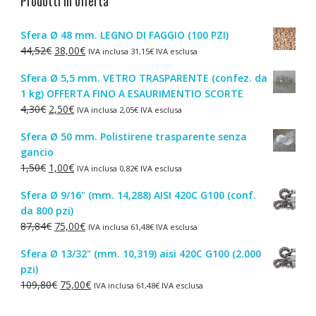
Prodotti in offerta
Sfera Ø 48 mm. LEGNO DI FAGGIO (100 PZI)
Il
Il
44,52
€
38,00
€
IVA inclusa
31,15
€
IVA esclusa
prezzo
prezzo
Sfera Ø 5,5 mm. VETRO TRASPARENTE (confez. da
originale
attuale
1 kg) OFFERTA FINO A ESAURIMENTIO SCORTE
era:
è:
Il
Il
4,30
€
2,50
€
IVA inclusa
2,05
€
IVA esclusa
44,52€.
38,00€.
prezzo
prezzo
Sfera Ø 50 mm. Polistirene trasparente senza
originale
attuale
gancio
era:
è:
Il
Il
1,50
€
1,00
€
IVA inclusa
0,82
€
IVA esclusa
4,30€.
2,50€.
prezzo
prezzo
Sfera Ø 9/16" (mm. 14,288) AISI 420C G100 (conf.
originale
attuale
da 800 pzi)
era:
è:
Il
Il
87,84
€
75,00
€
IVA inclusa
61,48
€
IVA esclusa
1,50€.
1,00€.
prezzo
prezzo
Sfera Ø 13/32" (mm. 10,319) aisi 420C G100 (2.000
originale
attuale
pzi)
era:
è:
Il
Il
109,80
€
75,00
€
IVA inclusa
61,48
€
IVA esclusa
87,84€.
75,00€.
prezzo
prezzo
originale
attuale