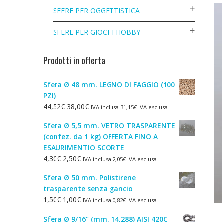
SFERE PER OGGETTISTICA
SFERE PER GIOCHI HOBBY
Prodotti in offerta
Sfera Ø 48 mm. LEGNO DI FAGGIO (100
PZI)
Il
Il
44,52
€
38,00
€
IVA inclusa
31,15
€
IVA esclusa
prezzo
prezzo
Sfera Ø 5,5 mm. VETRO TRASPARENTE
originale
attuale
(confez. da 1 kg) OFFERTA FINO A
era:
è:
ESAURIMENTIO SCORTE
44,52€.
38,00€.
Il
Il
4,30
€
2,50
€
IVA inclusa
2,05
€
IVA esclusa
prezzo
prezzo
Sfera Ø 50 mm. Polistirene
originale
attuale
trasparente senza gancio
era:
è:
Il
Il
1,50
€
1,00
€
IVA inclusa
0,82
€
IVA esclusa
4,30€.
2,50€.
prezzo
prezzo
Sfera Ø 9/16" (mm. 14,288) AISI 420C
originale
attuale