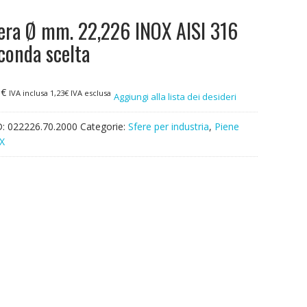
era Ø mm. 22,226 INOX AISI 316
conda scelta
0
€
IVA inclusa
1,23
€
IVA esclusa
Aggiungi alla lista dei desideri
D:
022226.70.2000
Categorie:
Sfere per industria
,
Piene
X