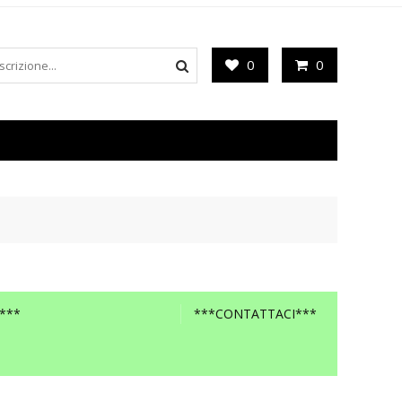
0
0
***
***CONTATTACI***