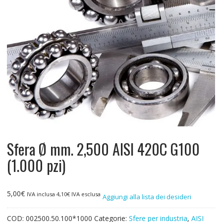
Sfera Ø mm. 2,500 AISI 420C G100
(1.000 pzi)
5,00
€
IVA inclusa
4,10
€
IVA esclusa
Aggiungi alla lista dei desideri
COD:
002500.50.100*1000
Categorie:
Sfere per industria
,
AISI