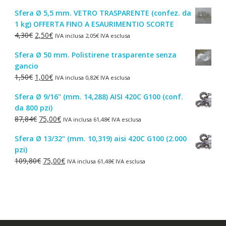
prezzo
prezzo
Sfera Ø 5,5 mm. VETRO TRASPARENTE (confez. da
originale
attuale
1 kg) OFFERTA FINO A ESAURIMENTIO SCORTE
era:
è:
Il
Il
4,30
€
2,50
€
IVA inclusa
2,05
€
IVA esclusa
44,52€.
38,00€.
prezzo
prezzo
Sfera Ø 50 mm. Polistirene trasparente senza
originale
attuale
gancio
era:
è:
Il
Il
1,50
€
1,00
€
IVA inclusa
0,82
€
IVA esclusa
4,30€.
2,50€.
prezzo
prezzo
Sfera Ø 9/16" (mm. 14,288) AISI 420C G100 (conf.
originale
attuale
da 800 pzi)
era:
è:
Il
Il
87,84
€
75,00
€
IVA inclusa
61,48
€
IVA esclusa
1,50€.
1,00€.
prezzo
prezzo
Sfera Ø 13/32" (mm. 10,319) aisi 420C G100 (2.000
originale
attuale
pzi)
era:
è:
Il
Il
109,80
€
75,00
€
IVA inclusa
61,48
€
IVA esclusa
87,84€.
75,00€.
prezzo
prezzo
originale
attuale
era:
è:
109,80€.
75,00€.