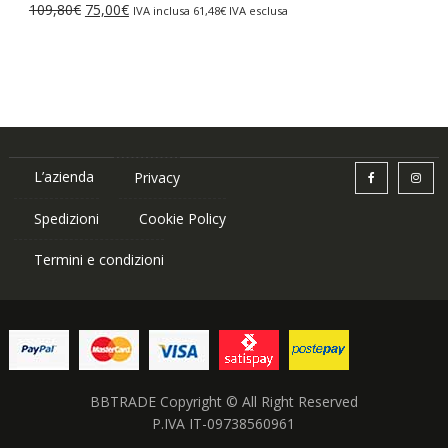
Il
Il
109,80
€
75,00
€
IVA inclusa
61,48
€
IVA esclusa
87,84€.
75,00€.
prezzo
prezzo
originale
attuale
era:
è:
109,80€.
75,00€.
L’azienda
Privacy
Spedizioni
Cookie Policy
Termini e condizioni
BBTRADE Copyright © All Right Reserved
P.IVA IT-09738560961