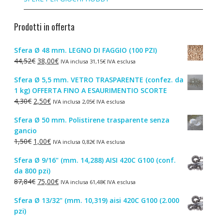
Prodotti in offerta
Sfera Ø 48 mm. LEGNO DI FAGGIO (100 PZI)
Il
Il
44,52
€
38,00
€
IVA inclusa
31,15
€
IVA esclusa
prezzo
prezzo
Sfera Ø 5,5 mm. VETRO TRASPARENTE (confez. da
originale
attuale
1 kg) OFFERTA FINO A ESAURIMENTIO SCORTE
era:
è:
Il
Il
4,30
€
2,50
€
IVA inclusa
2,05
€
IVA esclusa
44,52€.
38,00€.
prezzo
prezzo
Sfera Ø 50 mm. Polistirene trasparente senza
originale
attuale
gancio
era:
è:
Il
Il
1,50
€
1,00
€
IVA inclusa
0,82
€
IVA esclusa
4,30€.
2,50€.
prezzo
prezzo
Sfera Ø 9/16" (mm. 14,288) AISI 420C G100 (conf.
originale
attuale
da 800 pzi)
era:
è:
Il
Il
87,84
€
75,00
€
IVA inclusa
61,48
€
IVA esclusa
1,50€.
1,00€.
prezzo
prezzo
Sfera Ø 13/32" (mm. 10,319) aisi 420C G100 (2.000
originale
attuale
pzi)
era:
è: