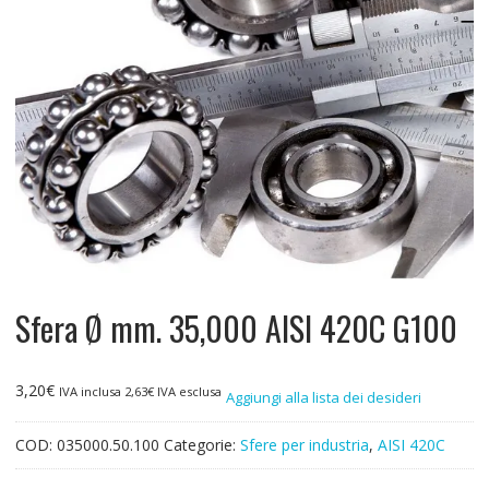
Sfera Ø mm. 35,000 AISI 420C G100
3,20
€
IVA inclusa
2,63
€
IVA esclusa
Aggiungi alla lista dei desideri
COD:
035000.50.100
Categorie:
Sfere per industria
,
AISI 420C