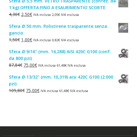
Sfera Ø 5,5 mm. VETRO TRASPARENTE (confez. da
originale
attuale
1 kg) OFFERTA FINO A ESAURIMENTIO SCORTE
era:
è:
Il
Il
4,30
€
2,50
€
IVA inclusa
2,05
€
IVA esclusa
44,52€.
38,00€.
prezzo
prezzo
Sfera Ø 50 mm. Polistirene trasparente senza
originale
attuale
gancio
era:
è:
Il
Il
1,50
€
1,00
€
IVA inclusa
0,82
€
IVA esclusa
4,30€.
2,50€.
prezzo
prezzo
Sfera Ø 9/16" (mm. 14,288) AISI 420C G100 (conf.
originale
attuale
da 800 pzi)
era:
è:
Il
Il
87,84
€
75,00
€
IVA inclusa
61,48
€
IVA esclusa
1,50€.
1,00€.
prezzo
prezzo
Sfera Ø 13/32" (mm. 10,319) aisi 420C G100 (2.000
originale
attuale
pzi)
era:
è:
Il
Il
109,80
€
75,00
€
IVA inclusa
61,48
€
IVA esclusa
87,84€.
75,00€.
prezzo
prezzo
originale
attuale
era:
è:
109,80€.
75,00€.