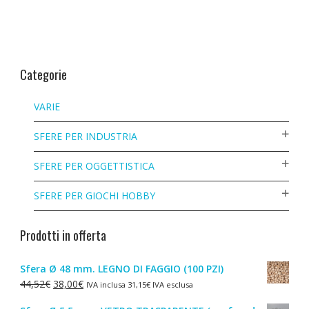
Categorie
VARIE
SFERE PER INDUSTRIA
SFERE PER OGGETTISTICA
SFERE PER GIOCHI HOBBY
Prodotti in offerta
Sfera Ø 48 mm. LEGNO DI FAGGIO (100 PZI)
Il
Il
44,52
€
38,00
€
IVA inclusa
31,15
€
IVA esclusa
prezzo
prezzo