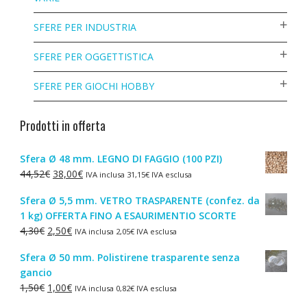
SFERE PER INDUSTRIA
SFERE PER OGGETTISTICA
SFERE PER GIOCHI HOBBY
Prodotti in offerta
Sfera Ø 48 mm. LEGNO DI FAGGIO (100 PZI)
Il
Il
44,52
€
38,00
€
IVA inclusa
31,15
€
IVA esclusa
prezzo
prezzo
Sfera Ø 5,5 mm. VETRO TRASPARENTE (confez. da
originale
attuale
1 kg) OFFERTA FINO A ESAURIMENTIO SCORTE
era:
è:
Il
Il
4,30
€
2,50
€
IVA inclusa
2,05
€
IVA esclusa
44,52€.
38,00€.
prezzo
prezzo
Sfera Ø 50 mm. Polistirene trasparente senza
originale
attuale
gancio
era:
è:
Il
Il
1,50
€
1,00
€
IVA inclusa
0,82
€
IVA esclusa
4,30€.
2,50€.
prezzo
prezzo