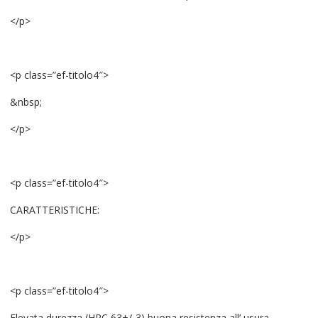
</p>
<p class=”ef-titolo4″>
&nbsp;
</p>
<p class=”ef-titolo4″>
CARATTERISTICHE:
</p>
<p class=”ef-titolo4″>
Elevata durezza (HRC 63+/-3) buona resistenza all’ usura.