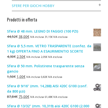
SFERE PER GIOCHI HOBBY
Prodotti in offerta
Sfera Ø 48 mm. LEGNO DI FAGGIO (100 PZI)
Il
Il
44,52
€
38,00
€
IVA inclusa
31,15
€
IVA esclusa
prezzo
prezzo
Sfera Ø 5,5 mm. VETRO TRASPARENTE (confez. da
originale
attuale
1 kg) OFFERTA FINO A ESAURIMENTIO SCORTE
era:
è:
Il
Il
4,30
€
2,50
€
IVA inclusa
2,05
€
IVA esclusa
44,52€.
38,00€.
prezzo
prezzo
Sfera Ø 50 mm. Polistirene trasparente senza
originale
attuale
gancio
era:
è:
Il
Il
1,50
€
1,00
€
IVA inclusa
0,82
€
IVA esclusa
4,30€.
2,50€.
prezzo
prezzo
Sfera Ø 9/16" (mm. 14,288) AISI 420C G100 (conf.
originale
attuale
da 800 pzi)
era:
è:
Il
Il
87,84
€
75,00
€
IVA inclusa
61,48
€
IVA esclusa
1,50€.
1,00€.
prezzo
prezzo
Sfera Ø 13/32" (mm. 10,319) aisi 420C G100 (2.000
originale
attuale