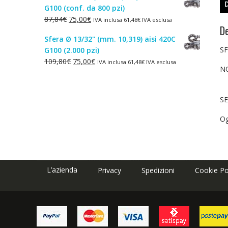
G100 (conf. da 800 pzi)
era:
è:
Il
Il
87,84
€
75,00
€
IVA inclusa
61,48
€
IVA esclusa
1,50€.
1,00€.
De
prezzo
prezzo
Sfera Ø 13/32" (mm. 10,319) aisi 420C
originale
attuale
SF
G100 (2.000 pzi)
era:
è:
Il
Il
109,80
€
75,00
€
IVA inclusa
61,48
€
IVA esclusa
87,84€.
75,00€.
N
prezzo
prezzo
originale
attuale
era:
è:
SE
109,80€.
75,00€.
Og
L’azienda
Privacy
Spedizioni
Cookie Po