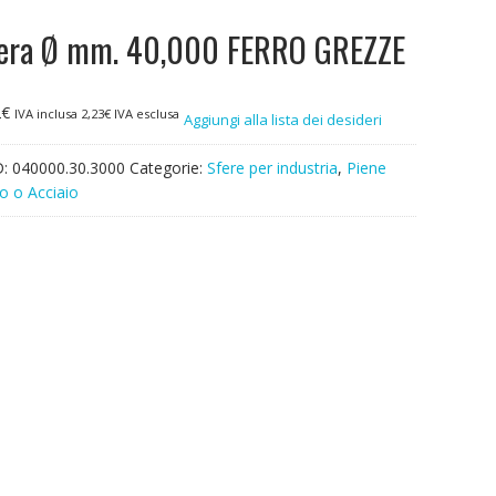
era Ø mm. 40,000 FERRO GREZZE
2
€
IVA inclusa
2,23
€
IVA esclusa
Aggiungi alla lista dei desideri
D:
040000.30.3000
Categorie:
Sfere per industria
,
Piene
o o Acciaio