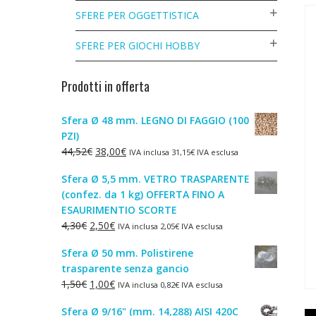
SFERE PER OGGETTISTICA
SFERE PER GIOCHI HOBBY
Prodotti in offerta
Sfera Ø 48 mm. LEGNO DI FAGGIO (100
PZI)
Il
Il
44,52
€
38,00
€
IVA inclusa
31,15
€
IVA esclusa
prezzo
prezzo
Sfera Ø 5,5 mm. VETRO TRASPARENTE
originale
attuale
(confez. da 1 kg) OFFERTA FINO A
era:
è:
ESAURIMENTIO SCORTE
44,52€.
38,00€.
Il
Il
4,30
€
2,50
€
IVA inclusa
2,05
€
IVA esclusa
prezzo
prezzo
Sfera Ø 50 mm. Polistirene
originale
attuale
trasparente senza gancio
era:
è:
Il
Il
1,50
€
1,00
€
IVA inclusa
0,82
€
IVA esclusa
4,30€.
2,50€.
prezzo
prezzo
Sfera Ø 9/16" (mm. 14,288) AISI 420C
originale
attuale