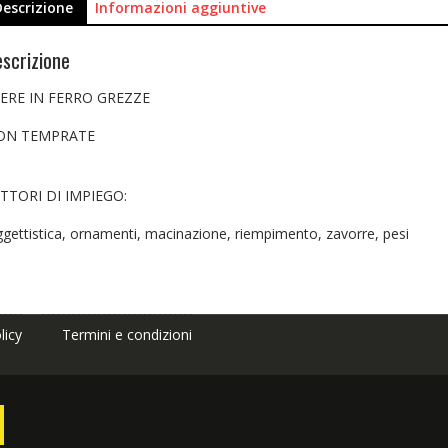
Descrizione
Informazioni aggiuntive
scrizione
ERE IN FERRO GREZZE
ON TEMPRATE
TTORI DI IMPIEGO:
gettistica, ornamenti, macinazione, riempimento, zavorre, pesi
licy
Termini e condizioni