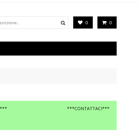
0
0
***
***CONTATTACI***