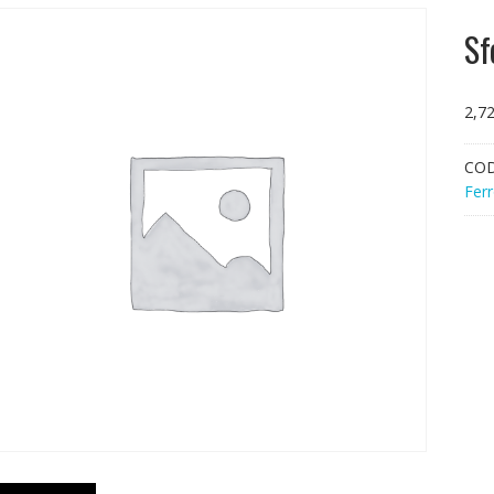
Sf
2,7
CO
Ferr