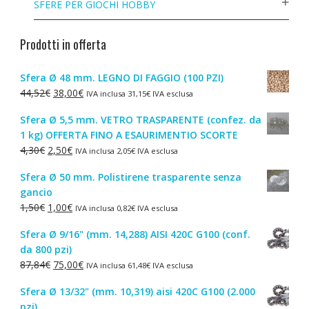
SFERE PER GIOCHI HOBBY
Prodotti in offerta
Sfera Ø 48 mm. LEGNO DI FAGGIO (100 PZI)
Il
Il
44,52
€
38,00
€
IVA inclusa
31,15
€
IVA esclusa
prezzo
prezzo
Sfera Ø 5,5 mm. VETRO TRASPARENTE (confez. da
originale
attuale
1 kg) OFFERTA FINO A ESAURIMENTIO SCORTE
era:
è:
Il
Il
4,30
€
2,50
€
IVA inclusa
2,05
€
IVA esclusa
44,52€.
38,00€.
prezzo
prezzo
Sfera Ø 50 mm. Polistirene trasparente senza
originale
attuale
gancio
era:
è:
Il
Il
1,50
€
1,00
€
IVA inclusa
0,82
€
IVA esclusa
4,30€.
2,50€.
prezzo
prezzo
Sfera Ø 9/16" (mm. 14,288) AISI 420C G100 (conf.
originale
attuale
da 800 pzi)
era:
è:
Il
Il
87,84
€
75,00
€
IVA inclusa
61,48
€
IVA esclusa
1,50€.
1,00€.
prezzo
prezzo
Sfera Ø 13/32" (mm. 10,319) aisi 420C G100 (2.000
originale
attuale
pzi)