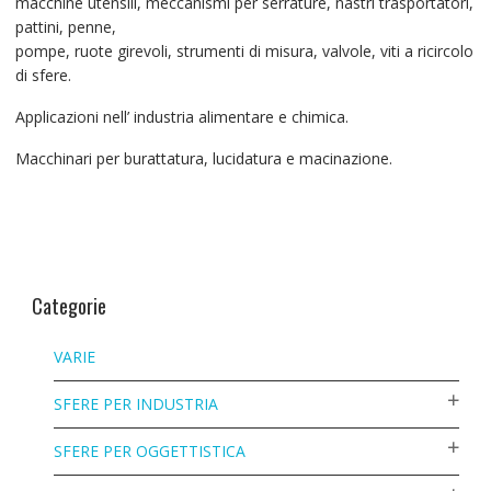
macchine utensili, meccanismi per serrature, nastri trasportatori,
pattini, penne,
pompe, ruote girevoli, strumenti di misura, valvole, viti a ricircolo
di sfere.
Applicazioni nell’ industria alimentare e chimica.
Macchinari per burattatura, lucidatura e macinazione.
Categorie
VARIE
SFERE PER INDUSTRIA
SFERE PER OGGETTISTICA