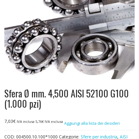
Sfera Ø mm. 4,500 AISI 52100 G100
(1.000 pzi)
7,03
€
IVA inclusa
5,76
€
IVA esclusa
Aggiungi alla lista dei desideri
COD:
004500.10.100*1000
Categorie:
Sfere per industria
,
AISI