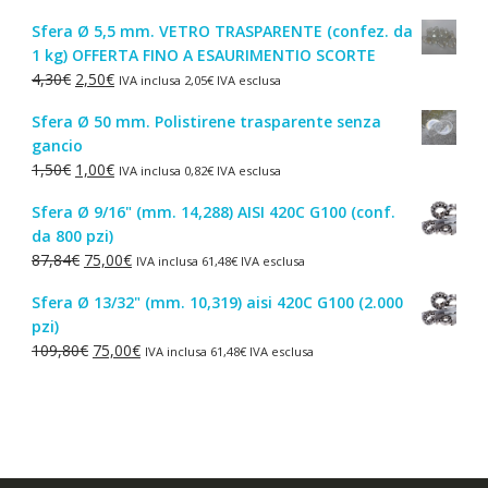
prezzo
prezzo
Sfera Ø 5,5 mm. VETRO TRASPARENTE (confez. da
originale
attuale
1 kg) OFFERTA FINO A ESAURIMENTIO SCORTE
era:
è:
Il
Il
4,30
€
2,50
€
IVA inclusa
2,05
€
IVA esclusa
44,52€.
38,00€.
prezzo
prezzo
Sfera Ø 50 mm. Polistirene trasparente senza
originale
attuale
gancio
era:
è:
Il
Il
1,50
€
1,00
€
IVA inclusa
0,82
€
IVA esclusa
4,30€.
2,50€.
prezzo
prezzo
Sfera Ø 9/16" (mm. 14,288) AISI 420C G100 (conf.
originale
attuale
da 800 pzi)
era:
è:
Il
Il
87,84
€
75,00
€
IVA inclusa
61,48
€
IVA esclusa
1,50€.
1,00€.
prezzo
prezzo
Sfera Ø 13/32" (mm. 10,319) aisi 420C G100 (2.000
originale
attuale
pzi)
era:
è:
Il
Il
109,80
€
75,00
€
IVA inclusa
61,48
€
IVA esclusa
87,84€.
75,00€.
prezzo
prezzo
originale
attuale
era:
è:
109,80€.
75,00€.