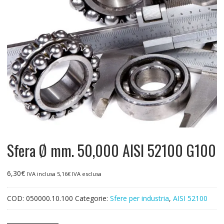
Sfera Ø mm. 50,000 AISI 52100 G100
6,30
€
IVA inclusa
5,16
€
IVA esclusa
COD:
050000.10.100
Categorie:
Sfere per industria
,
AISI 52100