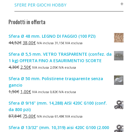
SFERE PER GIOCHI HOBBY
Prodotti in offerta
Sfera Ø 48 mm. LEGNO DI FAGGIO (100 PZI)
Il
Il
44,52
€
38,00
€
IVA inclusa
31,15
€
IVA esclusa
prezzo
prezzo
Sfera Ø 5,5 mm. VETRO TRASPARENTE (confez. da
originale
attuale
1 kg) OFFERTA FINO A ESAURIMENTIO SCORTE
era:
è:
Il
Il
4,30
€
2,50
€
IVA inclusa
2,05
€
IVA esclusa
44,52€.
38,00€.
prezzo
prezzo
Sfera Ø 50 mm. Polistirene trasparente senza
originale
attuale
gancio
era:
è:
Il
Il
1,50
€
1,00
€
IVA inclusa
0,82
€
IVA esclusa
4,30€.
2,50€.
prezzo
prezzo
Sfera Ø 9/16" (mm. 14,288) AISI 420C G100 (conf.
originale
attuale
da 800 pzi)
era:
è:
Il
Il
87,84
€
75,00
€
IVA inclusa
61,48
€
IVA esclusa
1,50€.
1,00€.
prezzo
prezzo
Sfera Ø 13/32" (mm. 10,319) aisi 420C G100 (2.000
originale
attuale