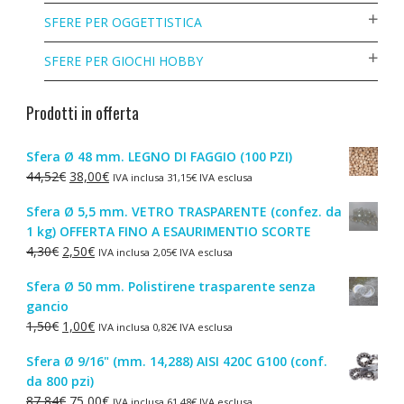
SFERE PER OGGETTISTICA
SFERE PER GIOCHI HOBBY
Prodotti in offerta
Sfera Ø 48 mm. LEGNO DI FAGGIO (100 PZI)
Il
Il
44,52
€
38,00
€
IVA inclusa
31,15
€
IVA esclusa
prezzo
prezzo
Sfera Ø 5,5 mm. VETRO TRASPARENTE (confez. da
originale
attuale
1 kg) OFFERTA FINO A ESAURIMENTIO SCORTE
era:
è:
Il
Il
4,30
€
2,50
€
IVA inclusa
2,05
€
IVA esclusa
44,52€.
38,00€.
prezzo
prezzo
Sfera Ø 50 mm. Polistirene trasparente senza
originale
attuale
gancio
era:
è:
Il
Il
1,50
€
1,00
€
IVA inclusa
0,82
€
IVA esclusa
4,30€.
2,50€.
prezzo
prezzo
Sfera Ø 9/16" (mm. 14,288) AISI 420C G100 (conf.
originale
attuale
da 800 pzi)
era:
è:
Il
Il
87,84
€
75,00
€
IVA inclusa
61,48
€
IVA esclusa