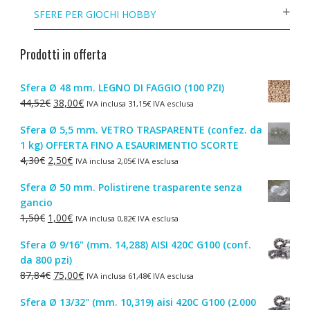
SFERE PER GIOCHI HOBBY
Prodotti in offerta
Sfera Ø 48 mm. LEGNO DI FAGGIO (100 PZI)
Il
Il
44,52
€
38,00
€
IVA inclusa
31,15
€
IVA esclusa
prezzo
prezzo
Sfera Ø 5,5 mm. VETRO TRASPARENTE (confez. da
originale
attuale
1 kg) OFFERTA FINO A ESAURIMENTIO SCORTE
era:
è:
Il
Il
4,30
€
2,50
€
IVA inclusa
2,05
€
IVA esclusa
44,52€.
38,00€.
prezzo
prezzo
Sfera Ø 50 mm. Polistirene trasparente senza
originale
attuale
gancio
era:
è:
Il
Il
1,50
€
1,00
€
IVA inclusa
0,82
€
IVA esclusa
4,30€.
2,50€.
prezzo
prezzo
Sfera Ø 9/16" (mm. 14,288) AISI 420C G100 (conf.
originale
attuale
da 800 pzi)
era:
è:
Il
Il
87,84
€
75,00
€
IVA inclusa
61,48
€
IVA esclusa
1,50€.
1,00€.
prezzo
prezzo
Sfera Ø 13/32" (mm. 10,319) aisi 420C G100 (2.000
originale
attuale