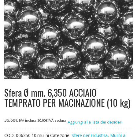
Sfera Ø mm. 6,350 ACCIAIO
TEMPRATO PER MACINAZIONE (10 kg)
36,60
€
IVA inclusa
30,00
€
IVA esclusa
Aggiungi alla lista dei desideri
COD:
006350.10.mulini
Categorie:
Sfere per industria
,
Mulini a