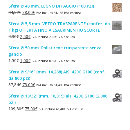
Sfera Ø 48 mm. LEGNO DI FAGGIO (100 PZI)
Il
Il
44,52
€
38,00
€
IVA inclusa
31,15
€
IVA esclusa
prezzo
prezzo
Sfera Ø 5,5 mm. VETRO TRASPARENTE (confez. da
originale
attuale
1 kg) OFFERTA FINO A ESAURIMENTIO SCORTE
era:
è:
Il
Il
4,30
€
2,50
€
IVA inclusa
2,05
€
IVA esclusa
44,52€.
38,00€.
prezzo
prezzo
Sfera Ø 50 mm. Polistirene trasparente senza
originale
attuale
gancio
era:
è:
Il
Il
1,50
€
1,00
€
IVA inclusa
0,82
€
IVA esclusa
4,30€.
2,50€.
prezzo
prezzo
Sfera Ø 9/16" (mm. 14,288) AISI 420C G100 (conf.
originale
attuale
da 800 pzi)
era:
è:
Il
Il
87,84
€
75,00
€
IVA inclusa
61,48
€
IVA esclusa
1,50€.
1,00€.
prezzo
prezzo
Sfera Ø 13/32" (mm. 10,319) aisi 420C G100 (2.000
originale
attuale
pzi)
era:
è:
Il
Il
109,80
€
75,00
€
IVA inclusa
61,48
€
IVA esclusa
87,84€.
75,00€.
prezzo
prezzo
originale
attuale
era:
è: