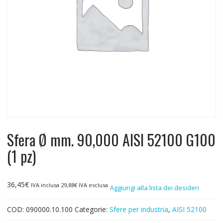
Sfera Ø mm. 90,000 AISI 52100 G100
(1 pz)
36,45
€
IVA inclusa
29,88
€
IVA esclusa
Aggiungi alla lista dei desideri
COD:
090000.10.100
Categorie:
Sfere per industria
,
AISI 52100