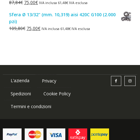
Il
Il
87,84
€
75,00
€
IVA inclusa
61,48
€
IVA esclusa
1,50€.
1,00€.
prezzo
prezzo
Sfera Ø 13/32" (mm. 10,319) aisi 420C G100 (2.000
originale
attuale
pzi)
era:
è:
Il
Il
109,80
€
75,00
€
IVA inclusa
61,48
€
IVA esclusa
87,84€.
75,00€.
prezzo
prezzo
originale
attuale
era:
è:
109,80€.
75,00€.
L’azienda
Privacy
Spedizioni
Cookie Policy
Termini e condizioni