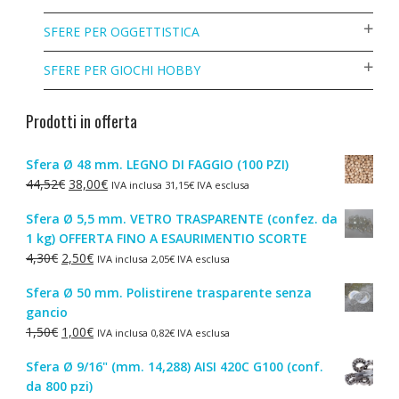
SFERE PER OGGETTISTICA
SFERE PER GIOCHI HOBBY
Prodotti in offerta
Sfera Ø 48 mm. LEGNO DI FAGGIO (100 PZI)
Il
Il
44,52
€
38,00
€
IVA inclusa
31,15
€
IVA esclusa
prezzo
prezzo
Sfera Ø 5,5 mm. VETRO TRASPARENTE (confez. da
originale
attuale
1 kg) OFFERTA FINO A ESAURIMENTIO SCORTE
era:
è:
Il
Il
4,30
€
2,50
€
IVA inclusa
2,05
€
IVA esclusa
44,52€.
38,00€.
prezzo
prezzo
Sfera Ø 50 mm. Polistirene trasparente senza
originale
attuale
gancio
era:
è:
Il
Il
1,50
€
1,00
€
IVA inclusa
0,82
€
IVA esclusa
4,30€.
2,50€.
prezzo
prezzo
Sfera Ø 9/16" (mm. 14,288) AISI 420C G100 (conf.
originale
attuale
da 800 pzi)
era:
è: