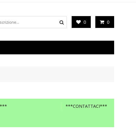
0
0
***
***CONTATTACI***