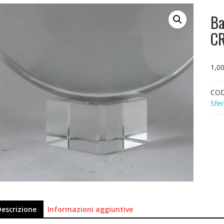
Ba
CR
1,0
CO
Sfer
Descrizione
Informazioni aggiuntive