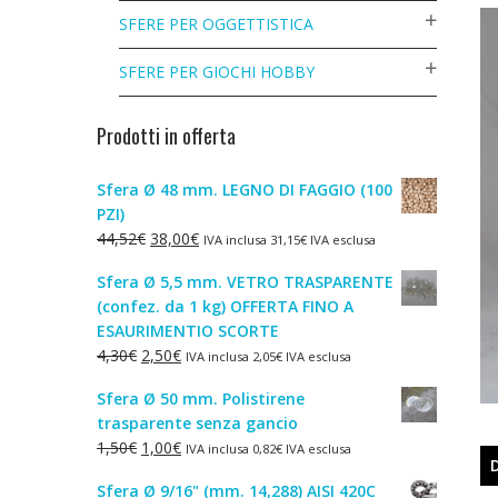
SFERE PER OGGETTISTICA
SFERE PER GIOCHI HOBBY
Prodotti in offerta
Sfera Ø 48 mm. LEGNO DI FAGGIO (100
PZI)
Il
Il
44,52
€
38,00
€
IVA inclusa
31,15
€
IVA esclusa
prezzo
prezzo
Sfera Ø 5,5 mm. VETRO TRASPARENTE
originale
attuale
(confez. da 1 kg) OFFERTA FINO A
era:
è:
ESAURIMENTIO SCORTE
44,52€.
38,00€.
Il
Il
4,30
€
2,50
€
IVA inclusa
2,05
€
IVA esclusa
prezzo
prezzo
Sfera Ø 50 mm. Polistirene
originale
attuale
trasparente senza gancio
era:
è:
Il
Il
1,50
€
1,00
€
IVA inclusa
0,82
€
IVA esclusa
4,30€.
2,50€.
prezzo
prezzo
Sfera Ø 9/16" (mm. 14,288) AISI 420C
originale
attuale