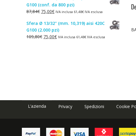
G100 (conf. da 800 pzi)
De
era:
è:
Il
Il
87,84
€
75,00
€
IVA inclusa
61,48
€
IVA esclusa
1,50€.
1,00€.
prezzo
prezzo
Sfera Ø 13/32" (mm. 10,319) aisi 420C
originale
attuale
B
G100 (2.000 pzi)
era:
è:
Il
Il
109,80
€
75,00
€
IVA inclusa
61,48
€
IVA esclusa
87,84€.
75,00€.
prezzo
prezzo
originale
attuale
era:
è:
109,80€.
75,00€.
L’azienda
Privacy
Spedizioni
Cookie Po