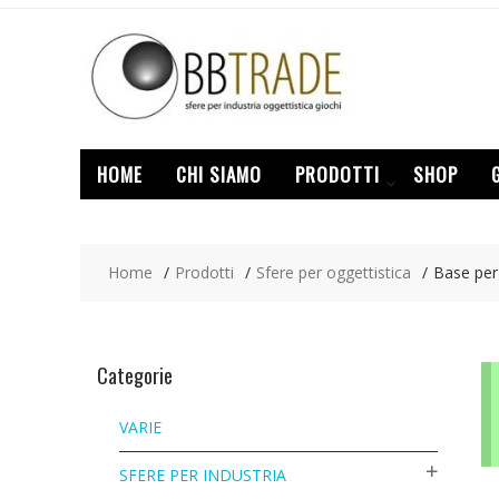
Skip
to
content
HOME
CHI SIAMO
PRODOTTI
SHOP
Home
Prodotti
Sfere per oggettistica
Base pe
Categorie
VARIE
SFERE PER INDUSTRIA