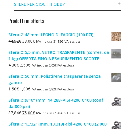
SFERE PER GIOCHI HOBBY
Prodotti in offerta
Sfera Ø 48 mm. LEGNO DI FAGGIO (100 PZI)
Il
Il
44,52
€
38,00
€
IVA inclusa
31,15
€
IVA esclusa
prezzo
prezzo
Sfera Ø 5,5 mm. VETRO TRASPARENTE (confez. da
originale
attuale
1 kg) OFFERTA FINO A ESAURIMENTIO SCORTE
era:
è:
Il
Il
4,30
€
2,50
€
IVA inclusa
2,05
€
IVA esclusa
44,52€.
38,00€.
prezzo
prezzo
Sfera Ø 50 mm. Polistirene trasparente senza
originale
attuale
gancio
era:
è:
Il
Il
1,50
€
1,00
€
IVA inclusa
0,82
€
IVA esclusa
4,30€.
2,50€.
prezzo
prezzo
Sfera Ø 9/16" (mm. 14,288) AISI 420C G100 (conf.
originale
attuale
da 800 pzi)
era:
è:
Il
Il
87,84
€
75,00
€
IVA inclusa
61,48
€
IVA esclusa
1,50€.
1,00€.
prezzo
prezzo
Sfera Ø 13/32" (mm. 10,319) aisi 420C G100 (2.000
originale
attuale