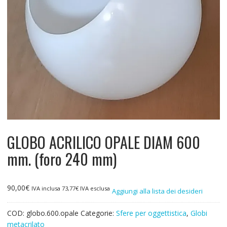
GLOBO ACRILICO OPALE DIAM 600
mm. (foro 240 mm)
90,00
€
IVA inclusa
73,77
€
IVA esclusa
Aggiungi alla lista dei desideri
COD:
globo.600.opale
Categorie:
Sfere per oggettistica
,
Globi
metacrilato