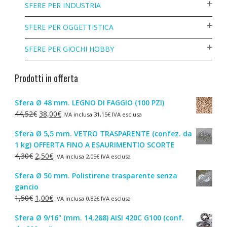
SFERE PER INDUSTRIA
SFERE PER OGGETTISTICA
SFERE PER GIOCHI HOBBY
Prodotti in offerta
Sfera Ø 48 mm. LEGNO DI FAGGIO (100 PZI)
Il
Il
44,52
€
38,00
€
IVA inclusa
31,15
€
IVA esclusa
prezzo
prezzo
Sfera Ø 5,5 mm. VETRO TRASPARENTE (confez. da
originale
attuale
1 kg) OFFERTA FINO A ESAURIMENTIO SCORTE
era:
è:
Il
Il
4,30
€
2,50
€
IVA inclusa
2,05
€
IVA esclusa
44,52€.
38,00€.
prezzo
prezzo
Sfera Ø 50 mm. Polistirene trasparente senza
originale
attuale
gancio
era:
è:
Il
Il
1,50
€
1,00
€
IVA inclusa
0,82
€
IVA esclusa
4,30€.
2,50€.
prezzo
prezzo
Sfera Ø 9/16" (mm. 14,288) AISI 420C G100 (conf.
originale
attuale