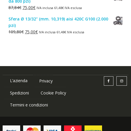
da 800 pzi)
era:
è:
Il
Il
87,84
€
75,00
€
IVA inclusa
61,48
€
IVA esclusa
1,50€.
1,00€.
prezzo
prezzo
Sfera Ø 13/32" (mm. 10,319) aisi 420C G100 (2.000
originale
attuale
pzi)
era:
è:
Il
Il
109,80
€
75,00
€
IVA inclusa
61,48
€
IVA esclusa
87,84€.
75,00€.
prezzo
prezzo
originale
attuale
era:
è:
109,80€.
75,00€.
L’azienda
Privacy
Spedizioni
Cookie Policy
Termini e condizioni