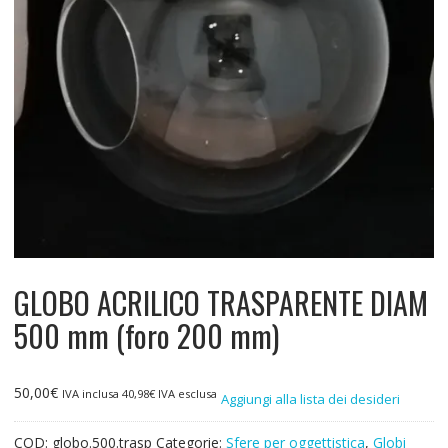
GLOBO ACRILICO TRASPARENTE DIAM
500 mm (foro 200 mm)
50,00
€
IVA inclusa
40,98
€
IVA esclusa
Aggiungi alla lista dei desideri
COD:
globo.500.trasp
Categorie:
Sfere per oggettistica
,
Globi